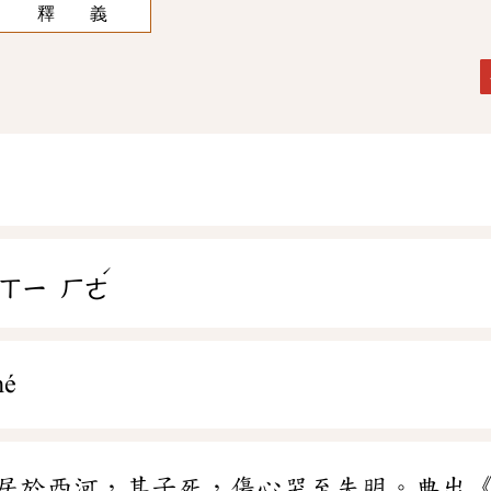
釋 義
ˊ
ㄒㄧ
ㄏㄜ
hé
居於西河，其子死，傷心哭至失明。典出