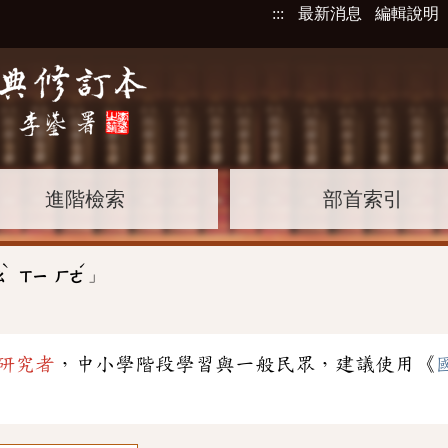
:::
最新消息
編輯說明
進階檢索
部首索引
ˋ
ˊ
」
ㄠ
ㄒㄧ
ㄏㄜ
研究者
，中小學階段學習與一般民眾，建議使用《