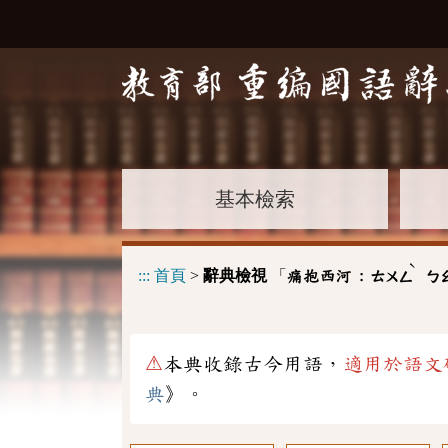
基本檢索
ˋ
:::
首頁
>
辭典檢視
「
痛抱西河 :
ㄊㄨㄥ
ㄅ
⚠
本典收錄古今用語，
適用於語文
典
》。