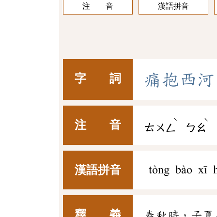
注 音
漢語拼音
痛
抱
西
河
字 詞
ˋ
ˋ
注 音
ㄊㄨㄥ
ㄅㄠ
漢語拼音
tòng bào xī 
釋 義
春秋時，子夏