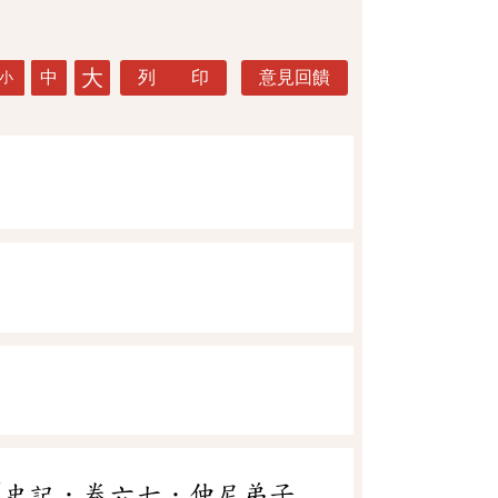
大
中
列 印
意見回饋
小
《史記．卷六七．仲尼弟子