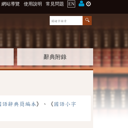
⚙️
網站導覽
使用說明
常見問題
EN
辭典附錄
國語辭典簡編本
》、《
國語小字