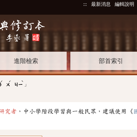
:::
最新消息
編輯說明
進階檢索
部首索引
ˊ
ˊ
ˋ
」
ㄢ
ㄨ
ㄐㄧ
研究者
，中小學階段學習與一般民眾，建議使用《