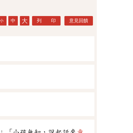
大
中
列 印
意見回饋
小
：「小孩無知，說起話來
童