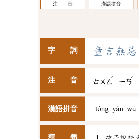
注 音
漢語拼音
童
言
無
忌
字 詞
ˊ
ˊ
注 音
ㄊㄨㄥ
ㄧㄢ
漢語拼音
tóng yán wú 
釋 義
孩子說話