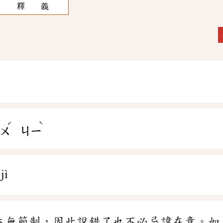
釋 義
ˊ
ˋ
ㄨ
ㄐㄧ
jì
本無節制，因此說錯了也不必忌諱在意。如