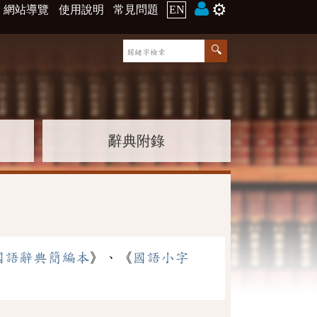
⚙️
網站導覽
使用說明
常見問題
EN
辭典附錄
國語辭典簡編本
》、《
國語小字