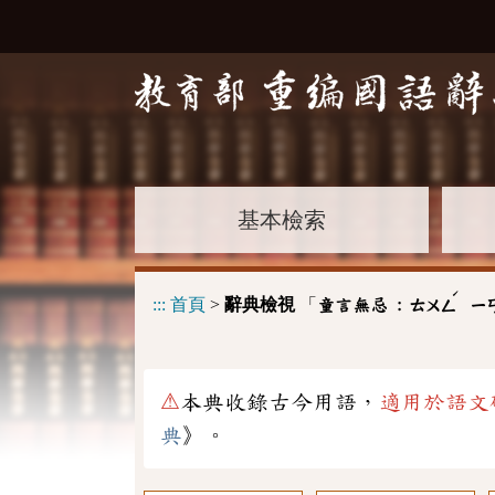
基本檢索
ˊ
:::
首頁
>
辭典檢視
「
童言無忌 :
ㄊㄨㄥ
ㄧ
⚠
本典收錄古今用語，
適用於語文
典
》。