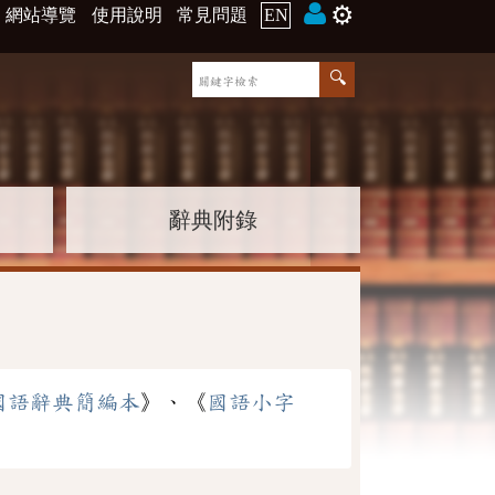
⚙️
網站導覽
使用說明
常見問題
EN
辭典附錄
國語辭典簡編本
》、《
國語小字