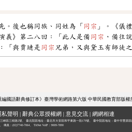
先。後也稱同族、同姓為「
同宗
」。《儀
演義》第二八回：「此人是備
同宗
，備往
：「與賈璉是
同宗
兄弟，又與黛玉有師徒
重編國語辭典修訂本》臺灣學術網路第六版
中華民國教育部版權
隱私聲明
|
辭典公眾授權網
|
意見交流
|
網網相連
三峽區三樹路2號、
臺北院區地址：臺北市大安區和平東路一段179號、
臺中院區地址：臺中市豐原區
0、
傳真：(02)7740-7064、
TANet VoIP：9009-7890