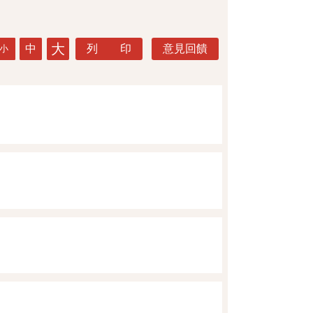
大
中
列 印
意見回饋
小