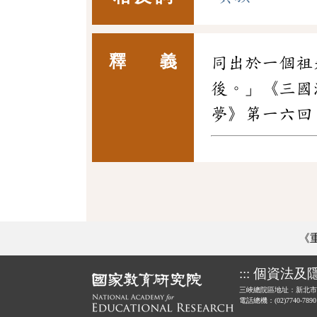
釋 義
同出於一個祖
後。」《三國
夢》第一六回
《
:::
個資法及
三峽總院區地址：新北市
電話總機：(02)7740-789