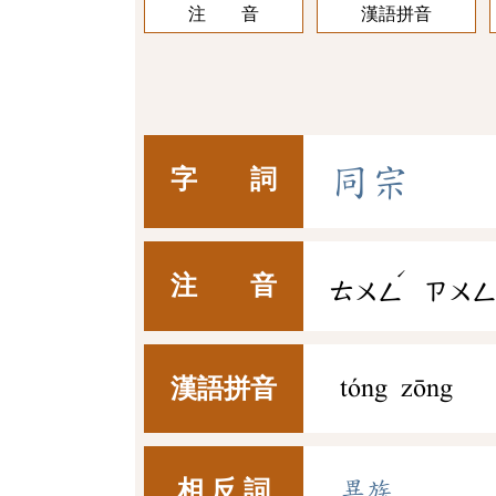
注 音
漢語拼音
同
宗
字 詞
ˊ
注 音
ㄊㄨㄥ
ㄗㄨ
漢語拼音
tóng zōng
相 反 詞
異族