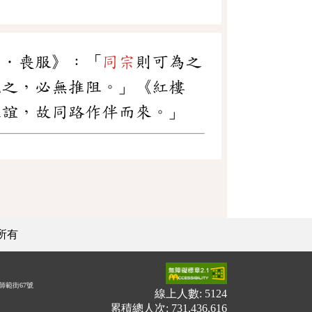
禮．喪服》：「
同宗
則可為之
說之，必無推阻。」《紅樓
之誼，故同路作伴而來。」
所有
師範街67號
線上人數: 5124
累積總人次: 731,436,616