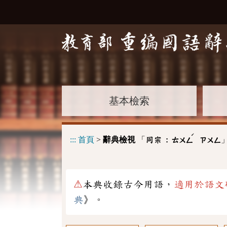
基本檢索
ˊ
:::
首頁
>
辭典檢視
「
同宗 :
ㄊㄨㄥ
ㄗㄨㄥ
⚠
本典收錄古今用語，
適用於語文
典
》。