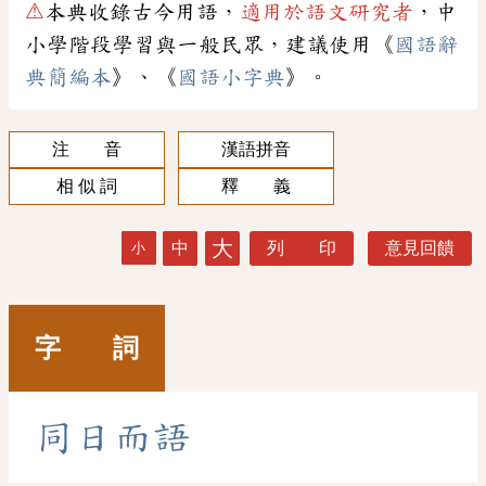
⚠
本典收錄古今用語，
適用於語文研究者
，中
小學階段學習與一般民眾，建議使用《
國語辭
典簡編本
》、《
國語小字典
》。
注 音
漢語拼音
相 似 詞
釋 義
大
中
列 印
意見回饋
小
字 詞
同
日
而
語