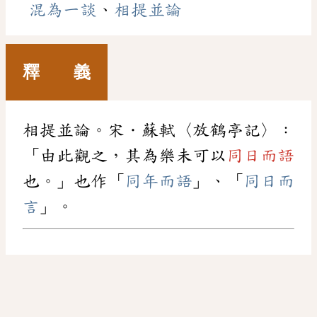
混為一談
、
相提並論
釋 義
相提並論。宋．蘇軾〈放鶴亭記〉：
「由此觀之，其為樂未可以
同日而語
也。」也作「
同年而語
」、「
同日而
言
」。