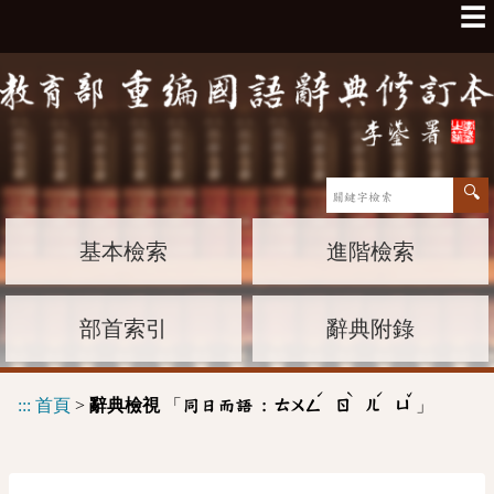
☰
基本檢索
進階檢索
部首索引
辭典附錄
ˊ
ˋ
ˊ
ˇ
:::
首頁
>
辭典檢視
「
」
同日而語 :
ㄊㄨㄥ
ㄖ
ㄦ
ㄩ