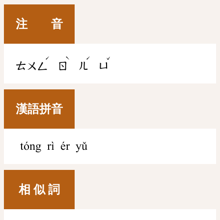
注 音
ˊ
ˋ
ˊ
ˇ
ㄊㄨㄥ
ㄖ
ㄦ
ㄩ
漢語拼音
tóng rì ér yǔ
相 似 詞