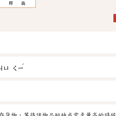
釋 義
ˊ
ㄐㄩ
ㄑㄧ
存貨物，等待該物品短缺或需求量高的時