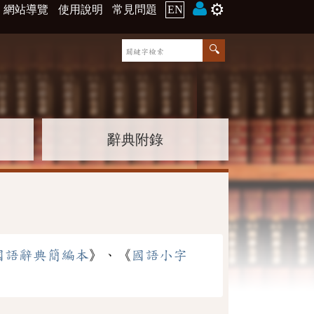
⚙️
網站導覽
使用說明
常見問題
EN
辭典附錄
國語辭典簡編本
》、《
國語小字