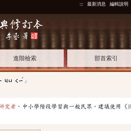
:::
最新消息
編輯說明
進階檢索
部首索引
ˊ
」
ㄧ
ㄐㄩ
ㄑㄧ
研究者
，中小學階段學習與一般民眾，建議使用《