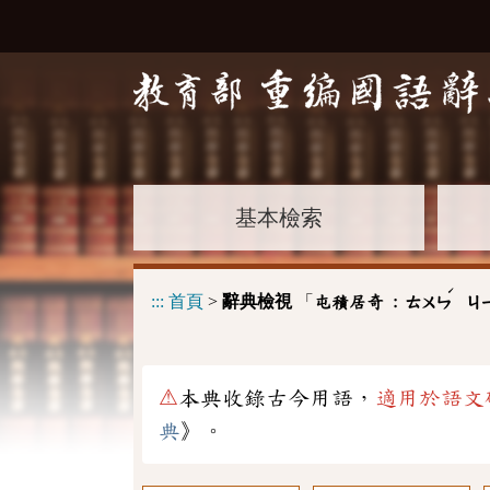
基本檢索
ˊ
:::
首頁
>
辭典檢視
「
屯積居奇 :
ㄊㄨㄣ
ㄐ
⚠
本典收錄古今用語，
適用於語文
典
》。