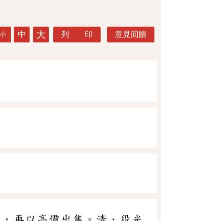
大
中
列 印
意見回饋
小
候，再以高價出售。清．段光