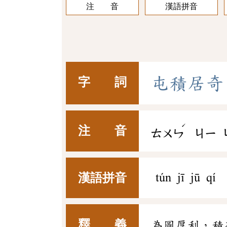
注 音
漢語拼音
屯
積
居
奇
字 詞
ˊ
注 音
ㄊㄨㄣ
ㄐㄧ
漢語拼音
tún jī jū qí
釋 義
為圖厚利，積