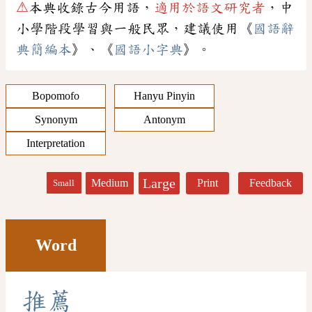
⚠
本典收錄古今用語，
適用於語文研究者
，中
小學階段學習與一般民眾，建議使用《
國語辭
典簡編本
》、《
國語小字典
》。
Bopomofo
Hanyu Pinyin
Synonym
Antonym
Interpretation
Large
Medium
Print
Feedback
Small
Word
推
薦