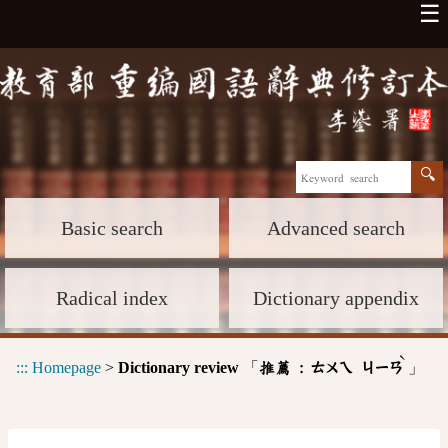
☰
Basic search
Advanced search
Radical index
Dictionary appendix
ˋ
:::
Homepage
>
Dictionary review
「
」
推薦 :
ㄊㄨㄟ
ㄐㄧㄢ