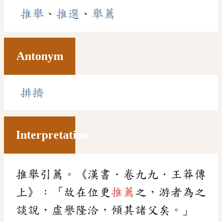
推舉
、
推選
、
舉薦
Antonym
排擠
Interpretation
推舉引薦。《漢書．卷九九．王莽傳
上》：「故在位更
推薦
之，游者為之
談說，虛譽隆洽，傾其諸父矣。」