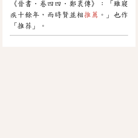
《晉書．卷四四．鄭袤傳》：「雖寢
疾十餘年，而時賢並相
推薦
。」也作
「推荐」。