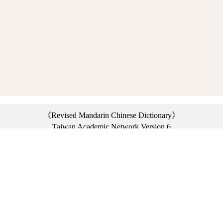
《Revised Mandarin Chinese Dictionary》
Taiwan Academic Network Version 6
©2021 Ministry of Education, R.O.C. All rights reserved.
︿
:::
Privacy statement
|
Dictionary network
|
Opinion exchange
|
Network Links