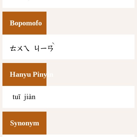
Bopomofo
ˋ
ㄊㄨㄟ
ㄐㄧㄢ
Hanyu Pinyin
tuī jiàn
Synonym