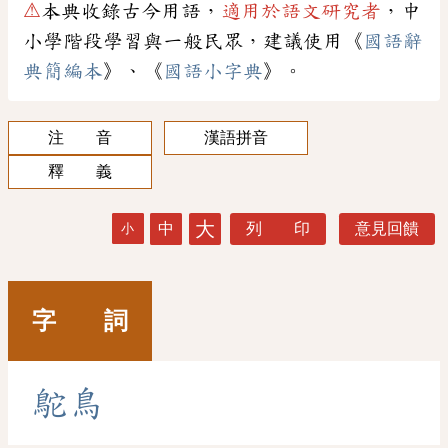
⚠
本典收錄古今用語，
適用於語文研究者
，中
小學階段學習與一般民眾，建議使用《
國語辭
典簡編本
》、《
國語小字典
》。
注 音
漢語拼音
釋 義
大
中
列 印
意見回饋
小
字 詞
鴕
鳥