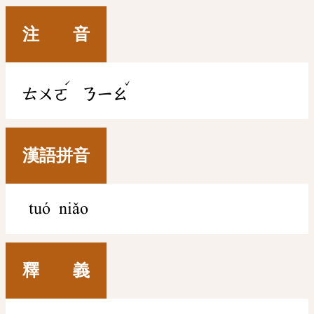
注 音
ˊ
ˇ
ㄊㄨㄛ
ㄋㄧㄠ
漢語拼音
tuó niǎo
釋 義