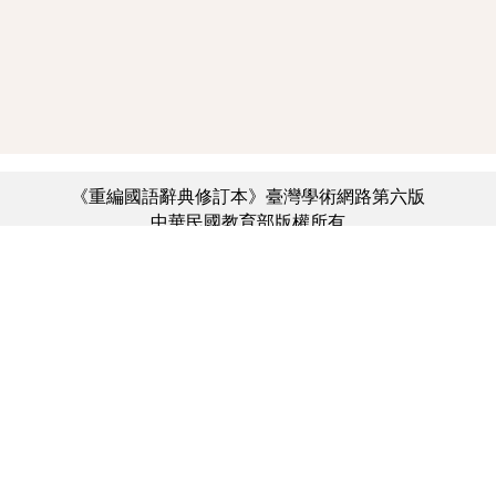
《重編國語辭典修訂本》臺灣學術網路第六版
中華民國教育部版權所有
:::
個資法及隱私聲明
|
辭典公眾授權網
|
意見交流
|
網網相連
三峽總院區地址：新北市三峽區三樹路2號、
︿
臺北院區地址：臺北市大安區和平東路一段179號、
臺中院區地址：臺中市豐原區師範街67號
電話總機：(02)7740-7890、
傳真：(02)7740-7064、
TANet VoIP：9009-7890
線上人數: 3754