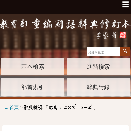
☰
基本檢索
進階檢索
部首索引
辭典附錄
ˊ
ˇ
:::
首頁
>
辭典檢視
「
」
鴕鳥 :
ㄊㄨㄛ
ㄋㄧㄠ