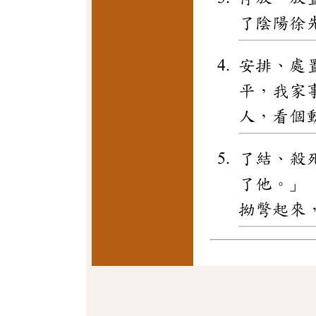
了陰陽徐
安排、處
平，我家
人，看個
了結、殺
了他。」
拗彆起來