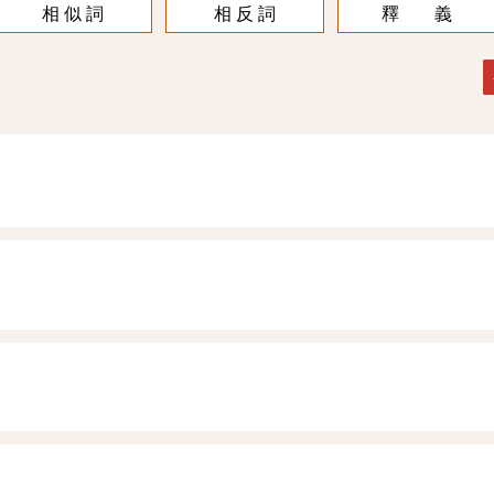
相 似 詞
相 反 詞
釋 義