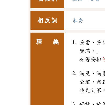
相 反 詞
未妥
釋 義
妥當、妥
豐滿。」
杯箸安排
滿足、滿
公道，我
我先到家
停放、放