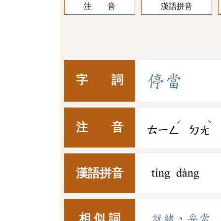
注 音
漢語拼音
停
當
字 詞
ˊ
ˋ
注 音
ㄊㄧㄥ
ㄉㄤ
漢語拼音
tíng dàng
相 似 詞
就緒
、
妥當