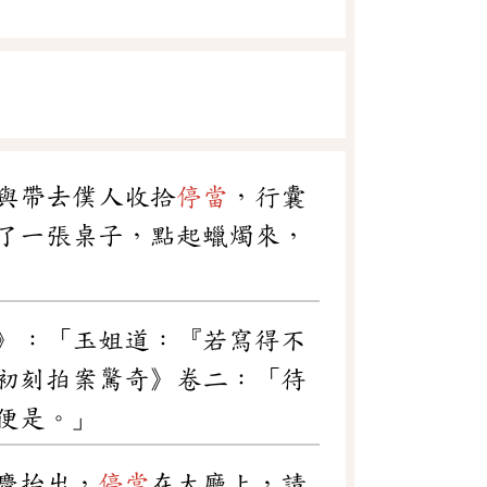
與帶去僕人收拾
停當
，行囊
了一張桌子，點起蠟燭來，
》：「玉姐道：『若寫得不
初刻拍案驚奇》卷二：「待
便是。」
慶抬出，
停當
在大廳上，請