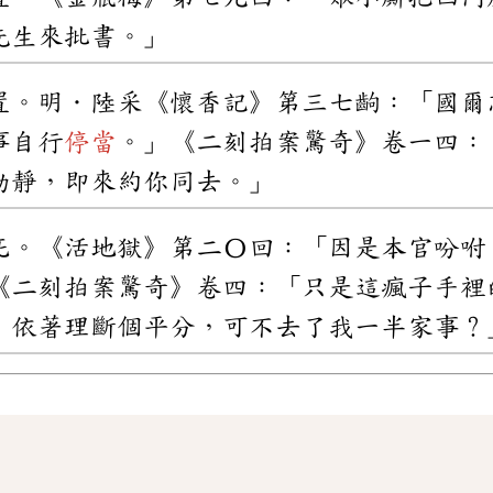
先生來批書。」
置。明．陸采《懷香記》第三七齣：「國爾
事自行
停當
。」《二刻拍案驚奇》卷一四：
動靜，即來約你同去。」
死。《活地獄》第二〇回：「因是本官吩咐
《二刻拍案驚奇》卷四：「只是這瘋子手裡
，依著理斷個平分，可不去了我一半家事？