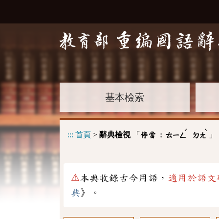
基本檢索
ˊ
ˋ
:::
首頁
>
辭典檢視
「
」
停當 :
ㄊㄧㄥ
ㄉㄤ
⚠
本典收錄古今用語，
適用於語文
典
》。