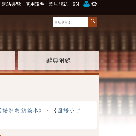
⚙️
網站導覽
使用說明
常見問題
EN
辭典附錄
國語辭典簡編本
》、《
國語小字