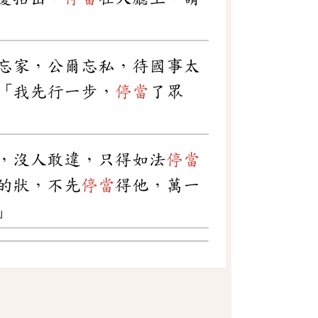
忘家，公爾忘私，待國事太
「我先行一步，
停當
了眾
，沒人敢違，只得如法
停當
的狀，不先
停當
得他，萬一
」