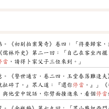
貼。《初刻拍案驚奇》卷四：「待要歸家，
《儒林外史》第二一回：「自己在客坐內擺
停當
，請得卜家父子三位來到。」
意。《警世通言．卷二四．玉堂春落難逢夫
就扯碎了。』眾人道：『還你
停當
。』」《
，與他堂中說話，你劈面撞進來，看個
停當
置。《金瓶梅》第七九回：「眾小廝把西門