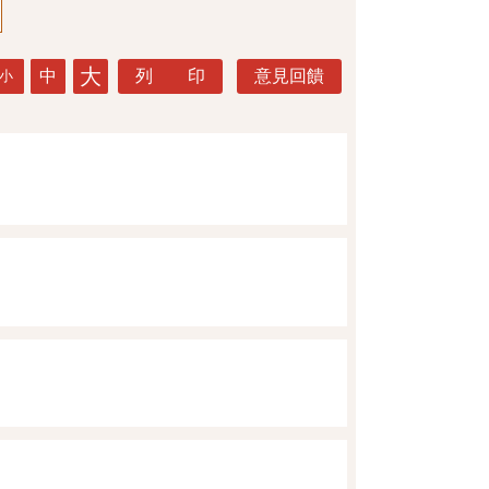
大
中
列 印
意見回饋
小