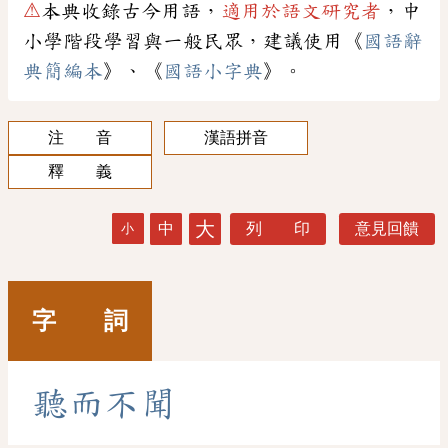
⚠
本典收錄古今用語，
適用於語文研究者
，中
小學階段學習與一般民眾，建議使用《
國語辭
典簡編本
》、《
國語小字典
》。
注 音
漢語拼音
釋 義
大
中
列 印
意見回饋
小
字 詞
聽
而
不
聞