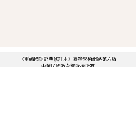
《重編國語辭典修訂本》臺灣學術網路第六版
中華民國教育部版權所有
:::
個資法及隱私聲明
|
辭典公眾授權網
|
意見交流
|
網網相連
三峽總院區地址：新北市三峽區三樹路2號、
︿
臺北院區地址：臺北市大安區和平東路一段179號、
臺中院區地址：臺中市豐原區師範街67號
電話總機：(02)7740-7890、
傳真：(02)7740-7064、
TANet VoIP：9009-7890
線上人數: 1678