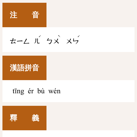
注 音
ˊ
ˋ
ˊ
ㄊㄧㄥ
ㄦ
ㄅㄨ
ㄨㄣ
漢語拼音
tīng ér bù wén
釋 義