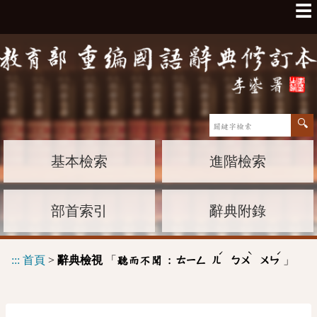
☰
基本檢索
進階檢索
部首索引
辭典附錄
ˊ
ˋ
ˊ
:::
首頁
>
辭典檢視
「
」
聽而不聞 :
ㄊㄧㄥ
ㄦ
ㄅㄨ
ㄨㄣ