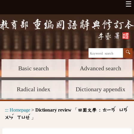
☰
Basic search
Advanced search
Radical index
Dictionary appendix
ˊ
ˊ
:::
Homepage
>
Dictionary review
「
田園文學 :
ㄊㄧㄢ
ㄩㄢ
ˊ
ˊ
」
ㄨㄣ
ㄒㄩㄝ