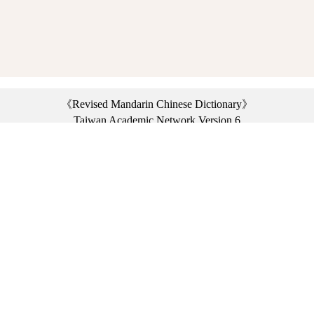
《Revised Mandarin Chinese Dictionary》
Taiwan Academic Network Version 6
©2021 Ministry of Education, R.O.C. All rights reserved.
︿
:::
Privacy statement
|
Dictionary network
|
Opinion exchange
|
Network Links
Headquarters: No. 2, Sanshu Rd., Sanxia Dist., New Taipei City 23703, Taiwan
(R.O.C.)、
Taipei Branch: No. 179, Sec. 1, Heping E. Rd., Daan Dist., Taipei City 10644,
Taiwan (R.O.C.)、
Taichung Branch Offices: No. 67, Shifan St., Fengyuan Dist., Taichung City 42081,