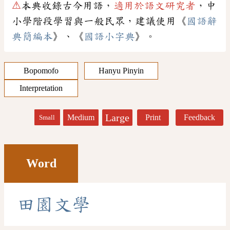
⚠
本典收錄古今用語，
適用於語文研究者
，中
小學階段學習與一般民眾，建議使用《
國語辭
典簡編本
》、《
國語小字典
》。
Bopomofo
Hanyu Pinyin
Interpretation
Large
Medium
Print
Feedback
Small
Word
田
園
文
學