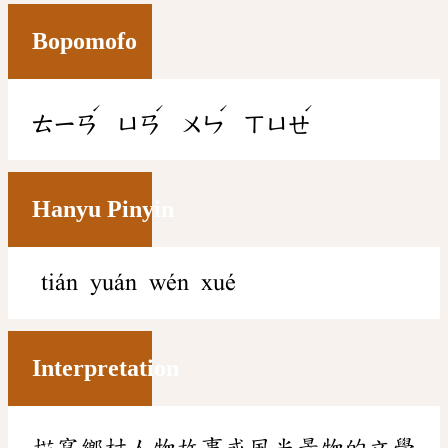
Bopomofo
ˊ
ˊ
ˊ
ˊ
ㄊㄧㄢ
ㄩㄢ
ㄨㄣ
ㄒㄩㄝ
Hanyu Pinyin
tián yuán wén xué
Interpretation
描寫鄉村人物故事或風光景物的文學