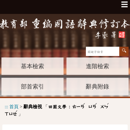
☰
基本檢索
進階檢索
部首索引
辭典附錄
ˊ
ˊ
ˊ
:::
首頁
>
辭典檢視
「
田園文學 :
ㄊㄧㄢ
ㄩㄢ
ㄨㄣ
ˊ
」
ㄒㄩㄝ