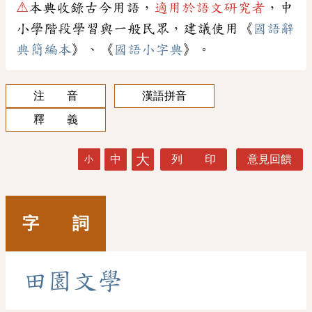
⚠
本典收錄古今用語，
適用於語文研究者
，中
小學階段學習與一般民眾，建議使用《
國語辭
典簡編本
》、《
國語小字典
》。
注 音
漢語拼音
釋 義
大
中
列 印
意見回饋
小
字 詞
田
園
文
學