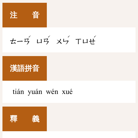
注 音
ˊ
ˊ
ˊ
ˊ
ㄊㄧㄢ
ㄩㄢ
ㄨㄣ
ㄒㄩㄝ
漢語拼音
tián yuán wén xué
釋 義