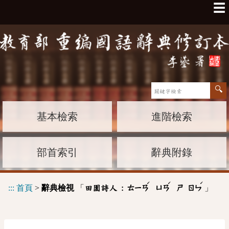
☰
基本檢索
進階檢索
部首索引
辭典附錄
ˊ
ˊ
ˊ
:::
首頁
>
辭典檢視
「
」
田園詩人 :
ㄊㄧㄢ
ㄩㄢ
ㄕ
ㄖㄣ