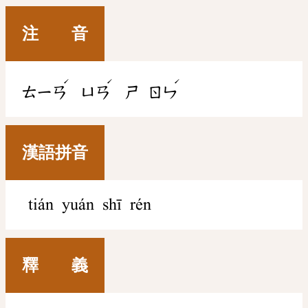
注 音
ˊ
ˊ
ˊ
ㄊㄧㄢ
ㄩㄢ
ㄕ
ㄖㄣ
漢語拼音
tián yuán shī rén
釋 義