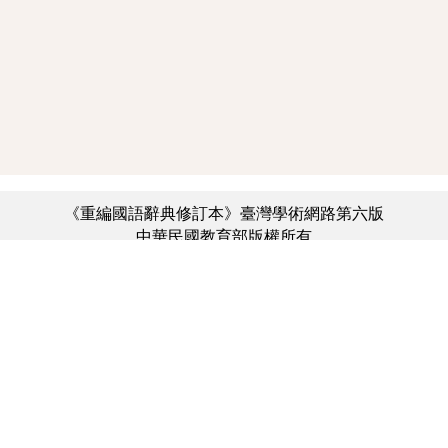
《重編國語辭典修訂本》臺灣學術網路第六版
中華民國教育部版權所有
:::
個資法及隱私聲明
|
辭典公眾授權網
|
意見交流
|
網網相連
三峽總院區地址：新北市三峽區三樹路2號、
︿
臺北院區地址：臺北市大安區和平東路一段179號、
臺中院區地址：臺中市豐原區師範街67號
電話總機：(02)7740-7890、
傳真：(02)7740-7064、
TANet VoIP：9009-7890