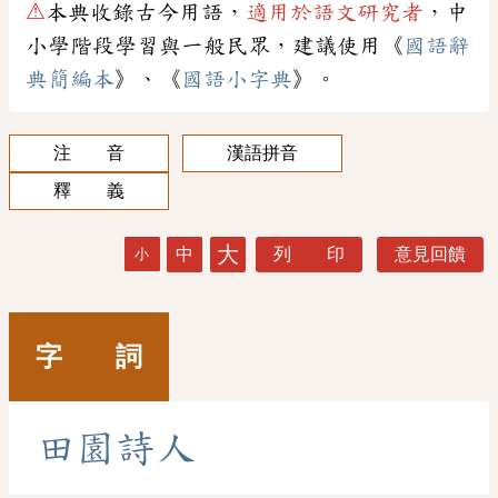
⚠
本典收錄古今用語，
適用於語文研究者
，中
小學階段學習與一般民眾，建議使用《
國語辭
典簡編本
》、《
國語小字典
》。
注 音
漢語拼音
釋 義
大
中
列 印
意見回饋
小
字 詞
田
園
詩
人