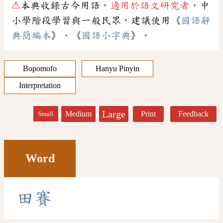
⚠
本典收錄古今用語，
適用於語文研究者
，中
小學階段學習與一般民眾，建議使用《
國語辭
典簡編本
》、《
國語小字典
》。
Bopomofo
Hanyu Pinyin
Interpretation
Large
Medium
Print
Feedback
Small
Word
田
賽