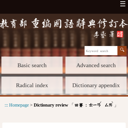
☰
Basic search
Advanced search
Radical index
Dictionary appendix
ˊ
ˋ
:::
Homepage
>
Dictionary review
「
」
田賽 :
ㄊㄧㄢ
ㄙㄞ