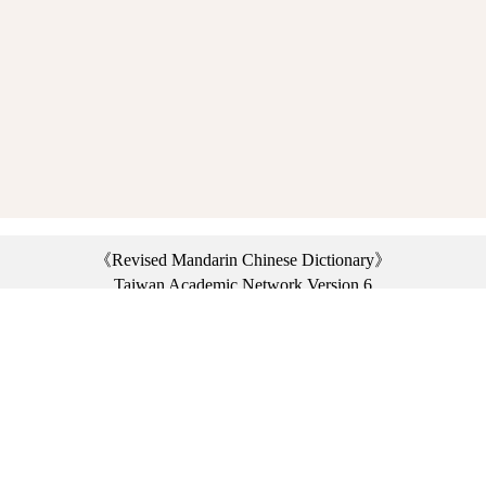
《Revised Mandarin Chinese Dictionary》
Taiwan Academic Network Version 6
©2021 Ministry of Education, R.O.C. All rights reserved.
︿
:::
Privacy statement
|
Dictionary network
|
Opinion exchange
|
Network Links