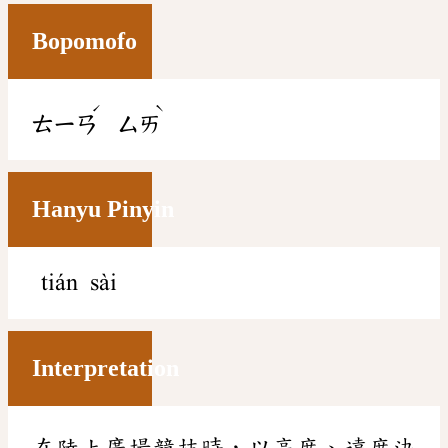
Bopomofo
ˊ
ˋ
ㄊㄧㄢ
ㄙㄞ
Hanyu Pinyin
tián sài
Interpretation
在陸上廣場競技時，以高度、遠度決