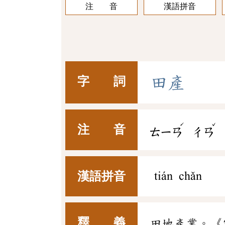
注 音
漢語拼音
田
產
字 詞
ˊ
ˇ
注 音
ㄊㄧㄢ
ㄔㄢ
漢語拼音
tián chǎn
釋 義
田地產業。《