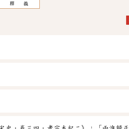
釋 義
宋史．卷三四．孝宗本紀二》：「兩淮歸