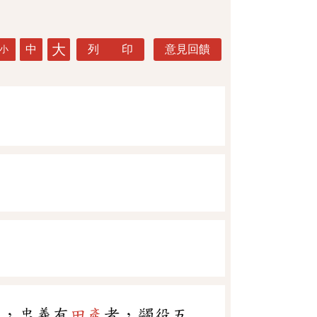
大
中
列 印
意見回饋
小
正，忠義有
田產
者，蠲役五