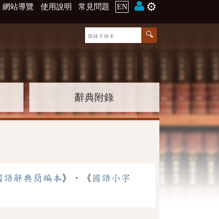
⚙️
網站導覽
使用說明
常見問題
EN
辭典附錄
國語辭典簡編本
》、《
國語小字