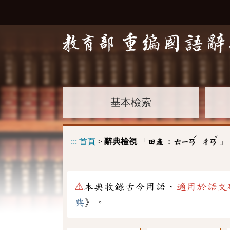
基本檢索
ˊ
ˇ
:::
首頁
>
辭典檢視
「
」
田產 :
ㄊㄧㄢ
ㄔㄢ
⚠
本典收錄古今用語，
適用於語文
典
》。