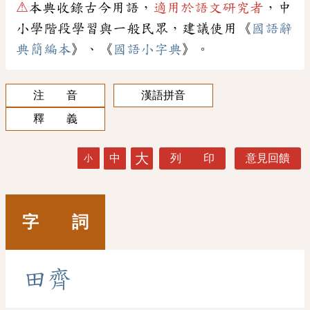
⚠
本典收錄古今用語，
適用於語文研究者
，中
小學階段學習與一般民眾，建議使用《
國語辭
典簡編本
》、《
國語小字典
》。
注 音
漢語拼音
釋 義
大
中
列 印
意見回饋
小
字 詞
田
齊