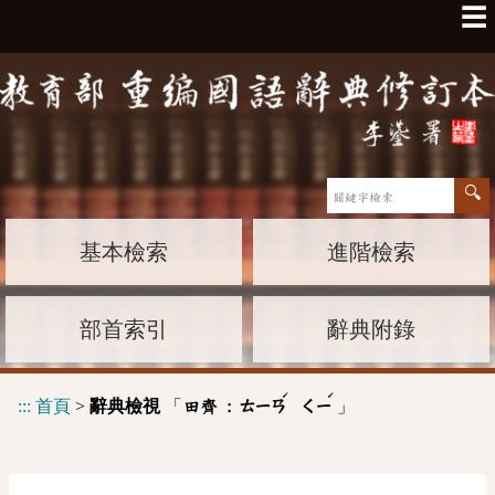
☰
基本檢索
進階檢索
部首索引
辭典附錄
ˊ
ˊ
:::
首頁
>
辭典檢視
「
」
田齊 :
ㄊㄧㄢ
ㄑㄧ