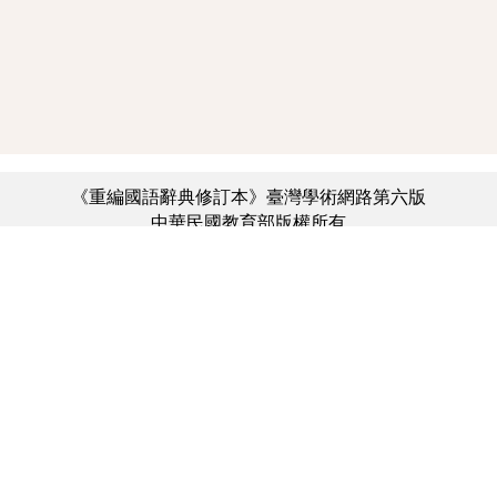
《重編國語辭典修訂本》臺灣學術網路第六版
中華民國教育部版權所有
:::
個資法及隱私聲明
|
辭典公眾授權網
|
意見交流
|
網網相連
三峽總院區地址：新北市三峽區三樹路2號、
︿
臺北院區地址：臺北市大安區和平東路一段179號、
臺中院區地址：臺中市豐原區師範街67號
電話總機：(02)7740-7890、
傳真：(02)7740-7064、
TANet VoIP：9009-7890
線上人數: 1982