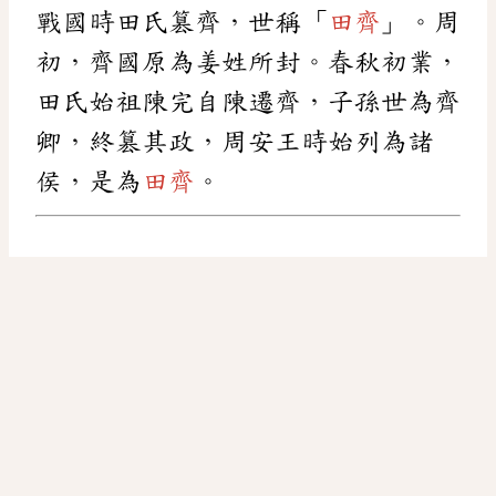
戰國時田氏篡齊，世稱「
田齊
」。周
初，齊國原為姜姓所封。春秋初業，
田氏始祖陳完自陳遷齊，子孫世為齊
卿，終篡其政，周安王時始列為諸
侯，是為
田齊
。