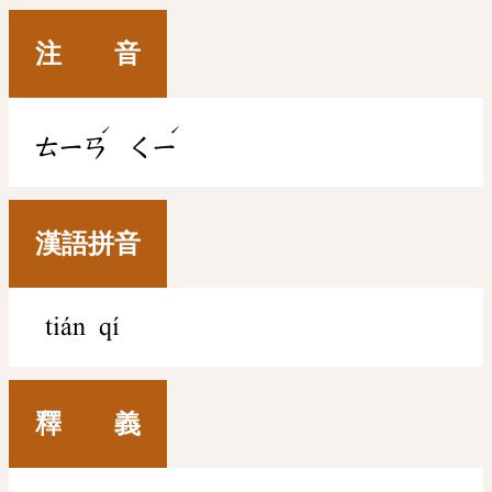
注 音
ˊ
ˊ
ㄊㄧㄢ
ㄑㄧ
漢語拼音
tián qí
釋 義