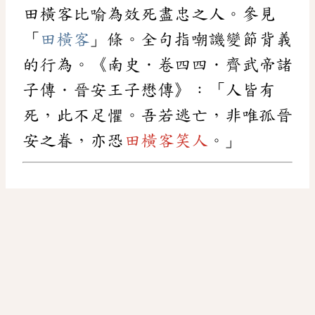
田橫客比喻為效死盡忠之人。參見
「
田橫客
」條。全句指嘲譏變節背義
的行為。《南史．卷四四．齊武帝諸
子傳．晉安王子懋傳》：「人皆有
死，此不足懼。吾若逃亡，非唯孤晉
安之眷，亦恐
田橫客笑人
。」