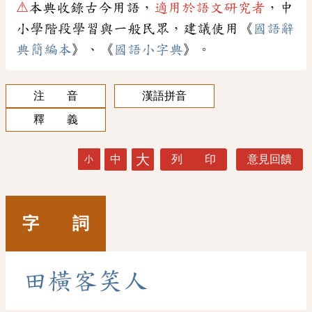
⚠
本典收錄古今用語，
適用於語文研究者
，中
小學階段學習與一般民眾，建議使用《
國語辭
典簡編本
》、《
國語小字典
》。
注 音
漢語拼音
釋 義
大
中
列 印
意見回饋
小
字 詞
田
橫
客
笑
人