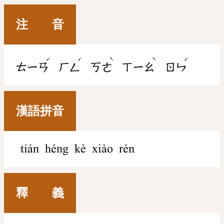
注 音
ˊ
ˊ
ˋ
ˋ
ˊ
ㄊㄧㄢ
ㄏㄥ
ㄎㄜ
ㄒㄧㄠ
ㄖㄣ
漢語拼音
tián héng kè xiào rén
釋 義