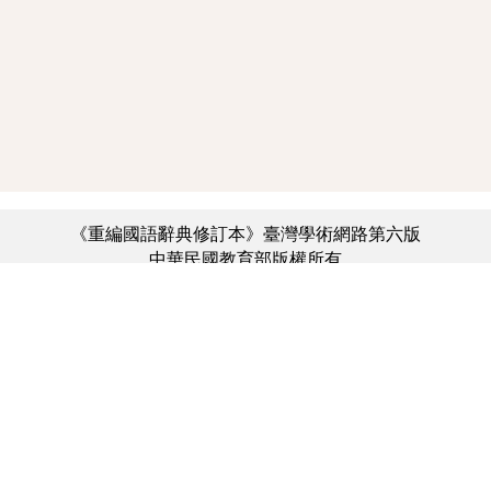
《重編國語辭典修訂本》臺灣學術網路第六版
中華民國教育部版權所有
:::
個資法及隱私聲明
|
辭典公眾授權網
|
意見交流
|
網網相連
三峽總院區地址：新北市三峽區三樹路2號、
︿
臺北院區地址：臺北市大安區和平東路一段179號、
臺中院區地址：臺中市豐原區師範街67號
電話總機：(02)7740-7890、
傳真：(02)7740-7064、
TANet VoIP：9009-7890