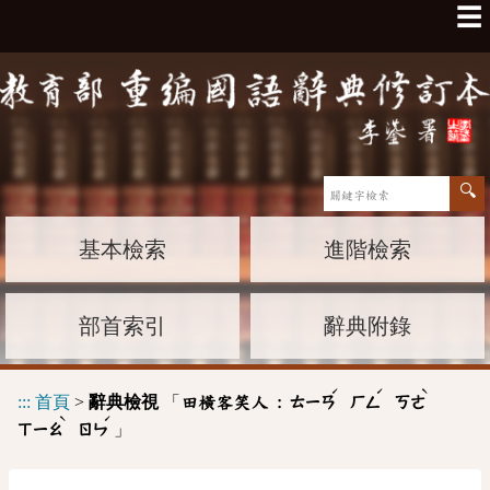
☰
基本檢索
進階檢索
部首索引
辭典附錄
ˊ
ˊ
ˋ
:::
首頁
>
辭典檢視
「
田橫客笑人 :
ㄊㄧㄢ
ㄏㄥ
ㄎㄜ
ˋ
ˊ
」
ㄒㄧㄠ
ㄖㄣ