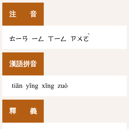
注 音
ˋ
ㄊㄧㄢ
ㄧㄥ
ㄒㄧㄥ
ㄗㄨㄛ
漢語拼音
tiān yīng xīng zuò
釋 義