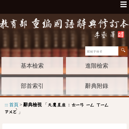
☰
基本檢索
進階檢索
部首索引
辭典附錄
:::
首頁
>
辭典檢視
「
天鷹星座 :
ㄊㄧㄢ
ㄧㄥ
ㄒㄧㄥ
ˋ
」
ㄗㄨㄛ