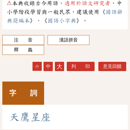
⚠
本典收錄古今用語，
適用於語文研究者
，中
小學階段學習與一般民眾，建議使用《
國語辭
典簡編本
》、《
國語小字典
》。
注 音
漢語拼音
釋 義
大
中
列 印
意見回饋
小
字 詞
天
鷹
星
座