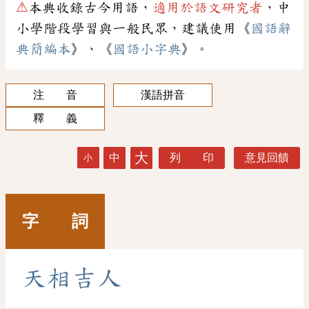
⚠
本典收錄古今用語，
適用於語文研究者
，中
小學階段學習與一般民眾，建議使用《
國語辭
典簡編本
》、《
國語小字典
》。
注 音
漢語拼音
釋 義
大
中
列 印
意見回饋
小
字 詞
天
相
吉
人