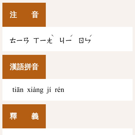
注 音
ˋ
ˊ
ˊ
ㄊㄧㄢ
ㄒㄧㄤ
ㄐㄧ
ㄖㄣ
漢語拼音
tiān xiàng jí rén
釋 義