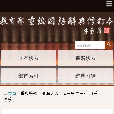
☰
基本檢索
進階檢索
部首索引
辭典附錄
ˋ
ˊ
:::
首頁
>
辭典檢視
「
天相吉人 :
ㄊㄧㄢ
ㄒㄧㄤ
ㄐㄧ
ˊ
」
ㄖㄣ