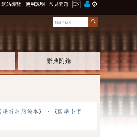
⚙️
網站導覽
使用說明
常見問題
EN
辭典附錄
國語辭典簡編本
》、《
國語小字