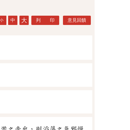
大
中
列 印
意見回饋
小
慆濫之音出，則滔蕩之氣邪慢