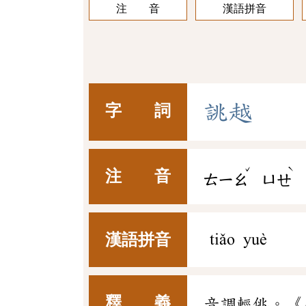
注 音
漢語拼音
誂
越
字 詞
ˇ
ˋ
注 音
ㄊㄧㄠ
ㄩㄝ
漢語拼音
tiǎo yuè
釋 義
音調輕佻。《