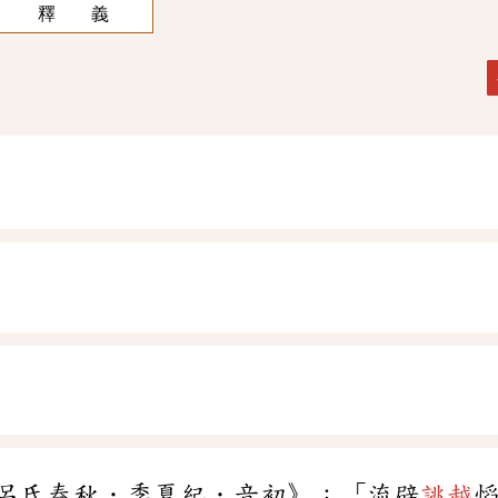
釋 義
呂氏春秋．季夏紀．音初》：「流辟
誂越