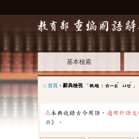
基本檢索
ˇ
ˋ
:::
首頁
>
辭典檢視
「
」
誂越 :
ㄊㄧㄠ
ㄩㄝ
⚠
本典收錄古今用語，
適用於語文
典
》。