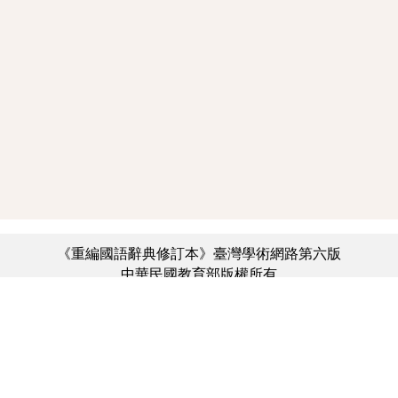
《重編國語辭典修訂本》臺灣學術網路第六版
中華民國教育部版權所有
:::
個資法及隱私聲明
|
辭典公眾授權網
|
意見交流
|
網網相連