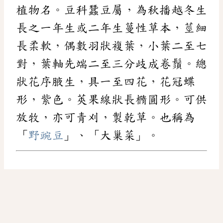
植物名。豆科蠶豆屬，為秋播越冬生
長之一年生或二年生蔓性草本，莖細
長柔軟，偶數羽狀複葉，小葉二至七
對，葉軸先端二至三分歧成卷鬚。總
狀花序腋生，具一至四花，花冠蝶
形，紫色。莢果線狀長橢圓形。可供
放牧，亦可青刈，製乾草。也稱為
「
野豌豆
」、「大巢菜」。