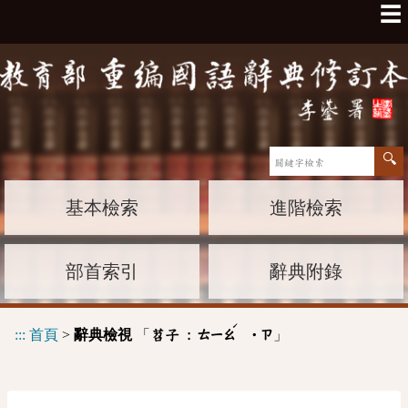
☰
基本檢索
進階檢索
部首索引
辭典附錄
ˊ
:::
首頁
>
辭典檢視
「
」
苕子 :
ㄊㄧㄠ
˙ㄗ