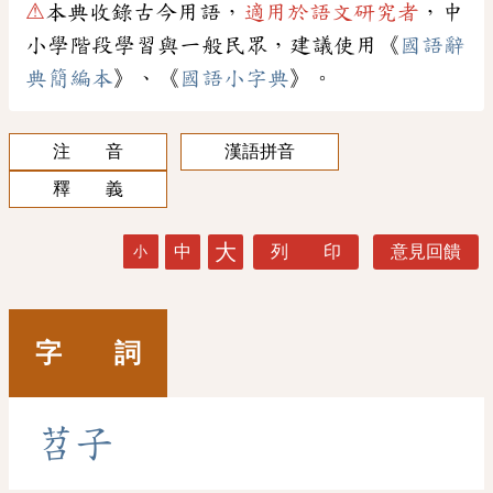
⚠
本典收錄古今用語，
適用於語文研究者
，中
小學階段學習與一般民眾，建議使用《
國語辭
典簡編本
》、《
國語小字典
》。
注 音
漢語拼音
釋 義
大
中
列 印
意見回饋
小
字 詞
苕
子