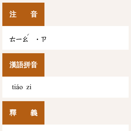
注 音
ˊ
ㄊㄧㄠ
˙ㄗ
漢語拼音
tiáo zi
釋 義