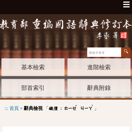
☰
基本檢索
進階檢索
部首索引
辭典附錄
ˇ
ˋ
:::
首頁
>
辭典檢視
「
」
鐵價 :
ㄊㄧㄝ
ㄐㄧㄚ