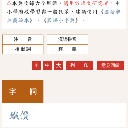
⚠
本典收錄古今用語，
適用於語文研究者
，中
小學階段學習與一般民眾，建議使用《
國語辭
典簡編本
》、《
國語小字典
》。
注 音
漢語拼音
相 似 詞
釋 義
大
中
列 印
意見回饋
小
字 詞
鐵
價