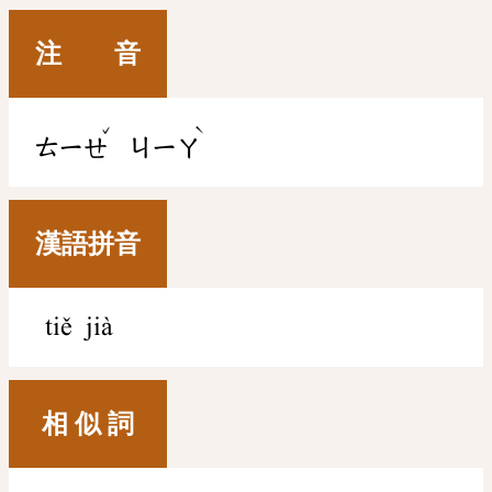
注 音
ˇ
ˋ
ㄊㄧㄝ
ㄐㄧㄚ
漢語拼音
tiě jià
相 似 詞