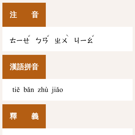
注 音
ˇ
ˇ
ˋ
ˇ
ㄊㄧㄝ
ㄅㄢ
ㄓㄨ
ㄐㄧㄠ
漢語拼音
tiě bǎn zhù jiǎo
釋 義