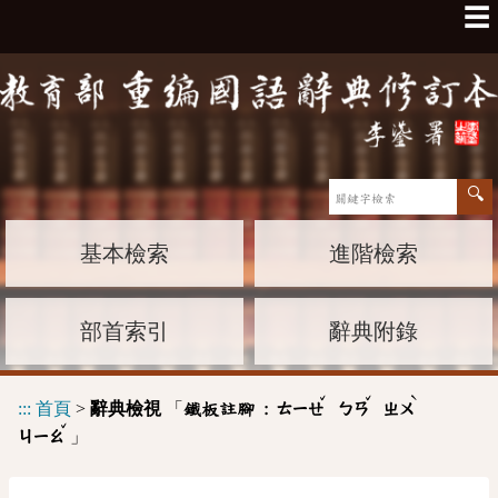
☰
基本檢索
進階檢索
部首索引
辭典附錄
ˇ
ˇ
ˋ
:::
首頁
>
辭典檢視
「
鐵板註腳 :
ㄊㄧㄝ
ㄅㄢ
ㄓㄨ
ˇ
」
ㄐㄧㄠ