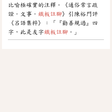
比喻極確實的注釋。《通俗常言疏
證．文事．
鐵板註腳
》引陳裕門評
《呂語集粹》：「『勸善規過』四
字，此是友字
鐵板註腳
。」