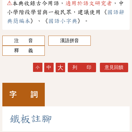
⚠
本典收錄古今用語，
適用於語文研究者
，中
小學階段學習與一般民眾，建議使用《
國語辭
典簡編本
》、《
國語小字典
》。
注 音
漢語拼音
釋 義
大
中
列 印
意見回饋
小
字 詞
鐵
板
註
腳