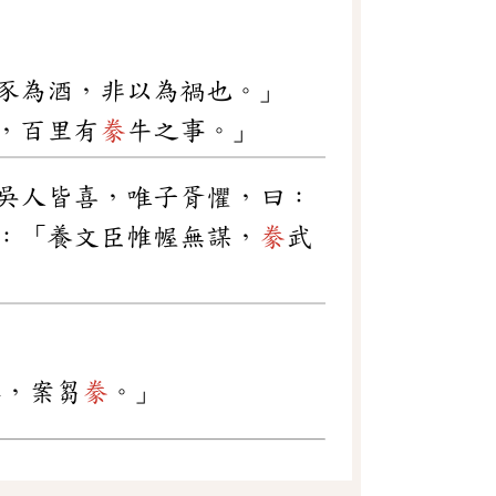
豕為酒，非以為禍也。」
，百里有
豢
牛之事。」
吳人皆喜，唯子胥懼，曰：
：「養文臣帷幄無謀，
豢
武
具，案芻
豢
。」