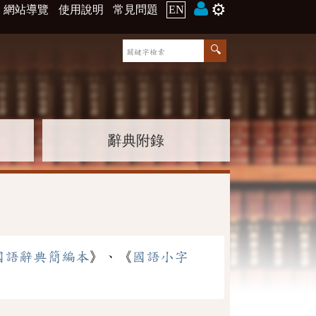
⚙️
網站導覽
使用說明
常見問題
EN
辭典附錄
國語辭典簡編本
》、《
國語小字