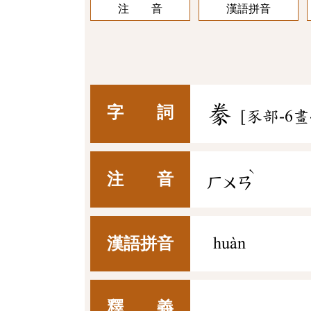
注 音
漢語拼音
豢
字 詞
[豕部-6畫
ˋ
注 音
ㄏㄨㄢ
漢語拼音
huàn
釋 義