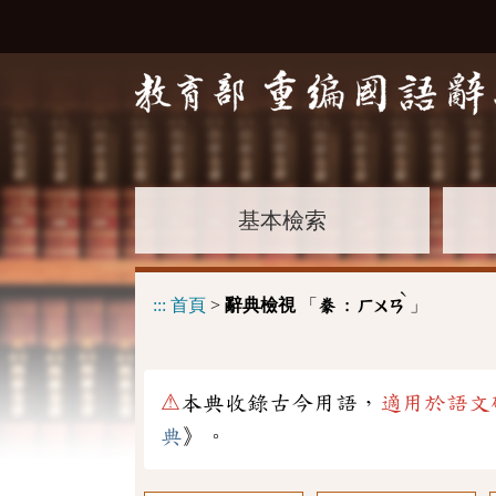
基本檢索
ˋ
:::
首頁
>
辭典檢視
「
」
豢 :
ㄏㄨㄢ
⚠
本典收錄古今用語，
適用於語文
典
》。