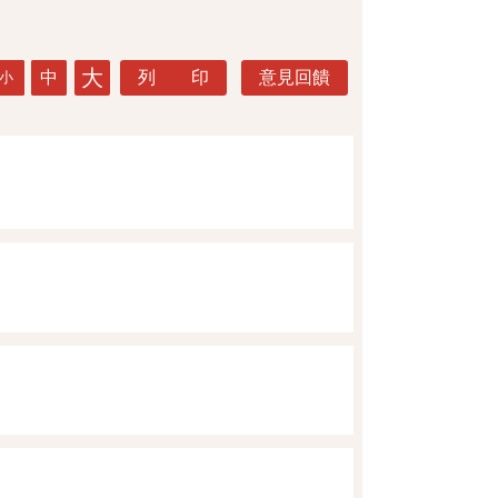
大
中
列 印
意見回饋
小