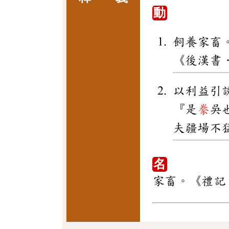
動
飼養家畜
《後漢書
以利益引
『是
豢
吳
夫疆場不
名
家畜。《禮記