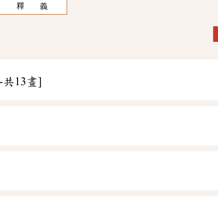
釋 義
-共13畫]