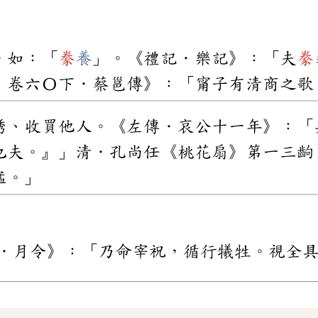
。如：「
豢
養
」。《禮記．樂記》：「夫
豢
．卷六〇下．蔡邕傳》：「甯子有清商之歌
誘、收買他人。《左傳．哀公十一年》：「
也夫。』」清．孔尚任《桃花扇》第一三齣
猛。」
．月令》：「乃命宰祝，循行犧牲。視全