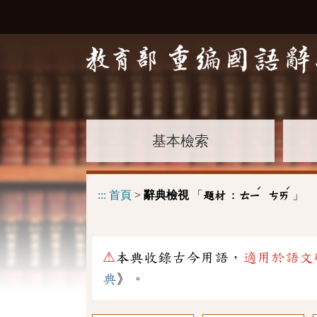
基本檢索
ˊ
ˊ
:::
首頁
>
辭典檢視
「
」
題材 :
ㄊㄧ
ㄘㄞ
⚠
本典收錄古今用語，
適用於語文
典
》。