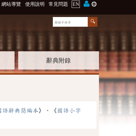
⚙️
網站導覽
使用說明
常見問題
EN
辭典附錄
國語辭典簡編本
》、《
國語小字