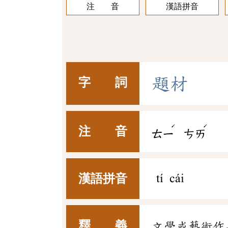
注 音
漢語拼音
題
材
字 詞
ˊ
ˊ
注 音
ㄊㄧ
ㄘㄞ
漢語拼音
tí cái
釋 義
文學或藝術作