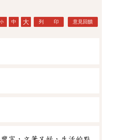
大
中
列 印
意見回饋
小
情豐富，文筆又好，生活的點