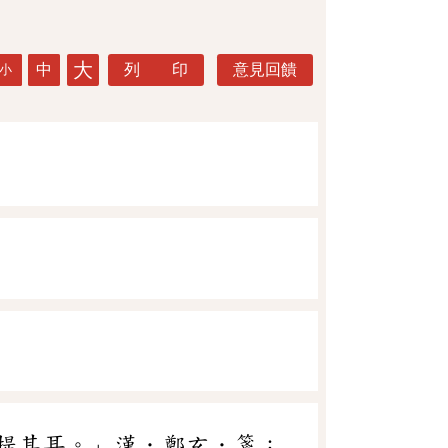
大
中
列 印
意見回饋
小
提其耳。」漢．鄭玄．箋：