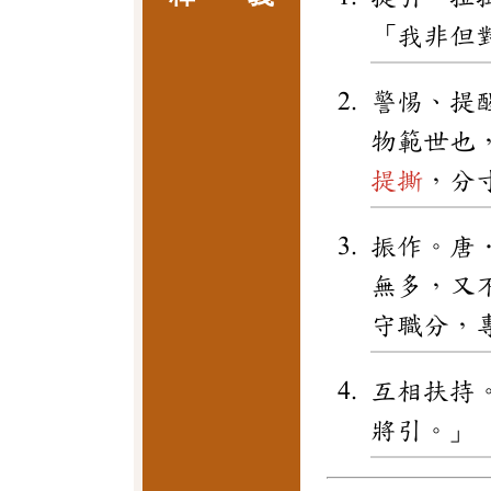
「我非但
警惕、提
物範世也
提撕
，分
振作。唐
無多，又
守職分，
互相扶持
將引。」