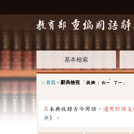
基本檢索
ˊ
:::
首頁
>
辭典檢視
「
」
提撕 :
ㄊㄧ
ㄒㄧ
⚠
本典收錄古今用語，
適用於語文
典
》。