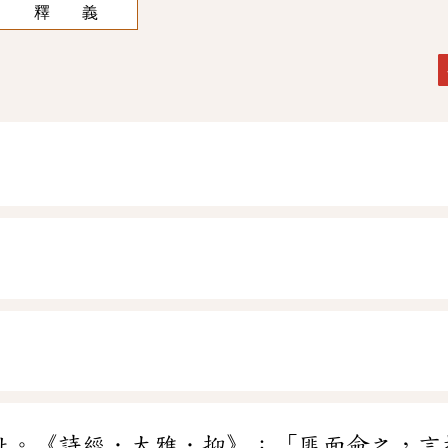
釋 義
扯。《詩經．大雅．抑》：「匪面命之，言