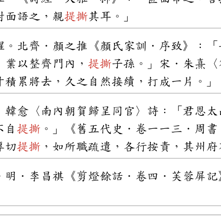
對面語之，親
提撕
其耳。」
醒。北齊．顏之推《顏氏家訓．序致》：「
，業以整齊門內，
提撕
子孫。」宋．朱熹〈
寸積累將去，久之自然接續，打成一片。」
．韓愈〈南內朝賀歸呈同官〉詩：「君恩太
不自
提撕
。」《舊五代史．卷一一三．周書
專切
提撕
，如所職疏遣，各行按責，其州府
。明．李昌祺《剪燈餘話．卷四．芙蓉屏記