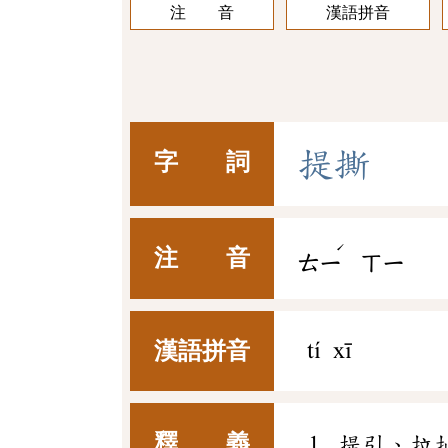
注 音
漢語拼音
提
撕
字 詞
ˊ
注 音
ㄊㄧ
ㄒㄧ
漢語拼音
tí xī
釋 義
提引、拉