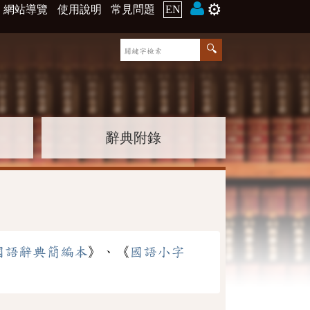
⚙️
網站導覽
使用說明
常見問題
EN
辭典附錄
國語辭典簡編本
》、《
國語小字