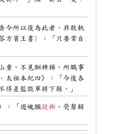
吾今所以復為此者，非敢軌
答方賓王書〉：「只要常自
山重，不見酬稗稊，所職事
．太祖本紀四》：「今後各
不得差監徵軍將下縣。」
》：「遊魄願
提撕
，煢嫠賴