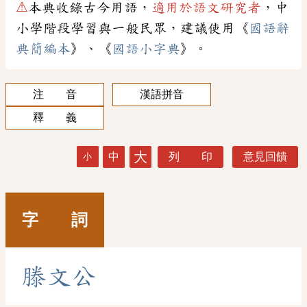
⚠
本典收錄古今用語，
適用於語文研究者
，中
小學階段學習與一般民眾，建議使用《
國語辭
典簡編本
》、《
國語小字典
》。
注 音
漢語拼音
釋 義
大
中
列 印
意見回饋
小
字 詞
滕
文
公