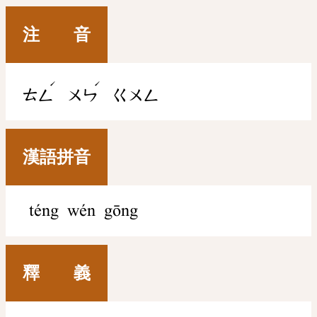
注 音
ˊ
ˊ
ㄊㄥ
ㄨㄣ
ㄍㄨㄥ
漢語拼音
téng wén gōng
釋 義