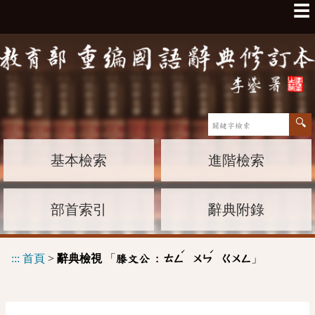
☰
基本檢索
進階檢索
部首索引
辭典附錄
ˊ
ˊ
:::
首頁
>
辭典檢視
「
」
滕文公 :
ㄊㄥ
ㄨㄣ
ㄍㄨㄥ