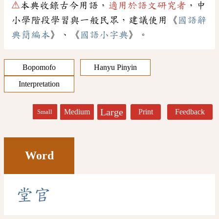
⚠
本典收錄古今用語，
適用於語文研究者
，中
小學階段學習與一般民眾，建議使用《
國語辭
典簡編本
》、《
國語小字典
》。
Bopomofo
Hanyu Pinyin
Interpretation
Large
Medium
Print
Feedback
Small
Word
堂
官