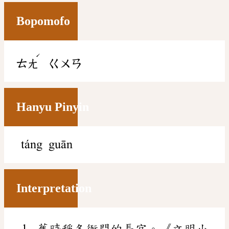
Bopomofo
ˊ
ㄊㄤ
ㄍㄨㄢ
Hanyu Pinyin
táng guān
Interpretation
舊時稱各衙門的長官。《文明小