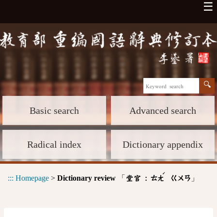
☰
Basic search
Advanced search
Radical index
Dictionary appendix
ˊ
:::
Homepage
>
Dictionary review
「
」
堂官 :
ㄊㄤ
ㄍㄨㄢ