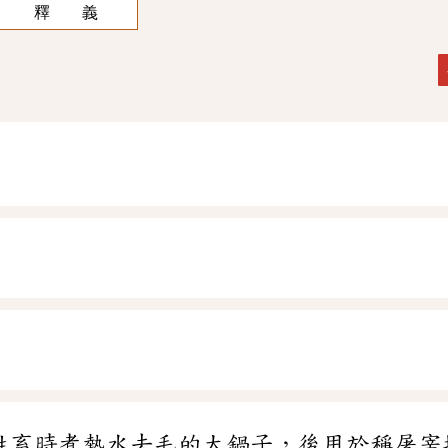
釋 義
牲畜時煮熱水去毛的大鍋子，後用於稱屠宰