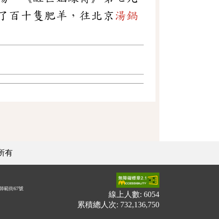
了百十隻肥羊，往北京
湯鍋
所有
師範街67號
線上人數: 6054
累積總人次: 732,136,750