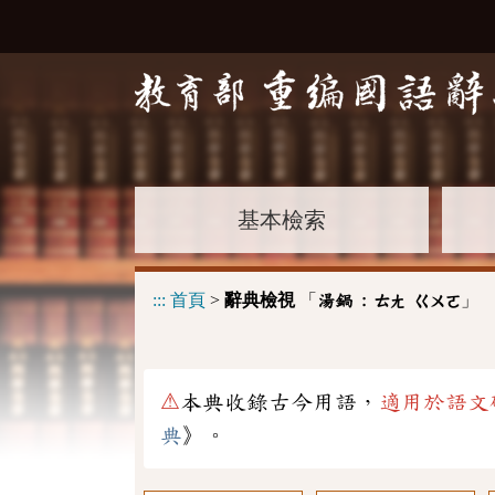
基本檢索
:::
首頁
>
辭典檢視
「
」
湯鍋 :
ㄊㄤ
ㄍㄨㄛ
⚠
本典收錄古今用語，
適用於語文
典
》。