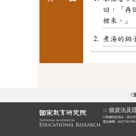
回：「再
裡來。」
煮湯的鍋
《
:::
個資法及
三峽總院區地址：新北市
電話總機：(02)7740-789