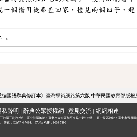
說一個楊司徒奉差回家，撞見兩個回子，趕
子。
重編國語辭典修訂本》臺灣學術網路第六版
中華民國教育部版權
隱私聲明
|
辭典公眾授權網
|
意見交流
|
網網相連
三峽區三樹路2號、
臺北院區地址：臺北市大安區和平東路一段179號、
臺中院區地址：臺中市豐原區
0、
傳真：(02)7740-7064、
TANet VoIP：9009-7890