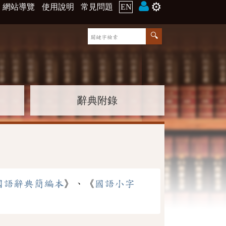
⚙️
網站導覽
使用說明
常見問題
EN
辭典附錄
國語辭典簡編本
》、《
國語小字