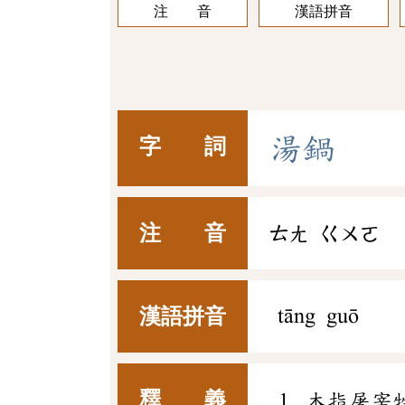
注 音
漢語拼音
湯
鍋
字 詞
注 音
ㄊㄤ
ㄍㄨㄛ
漢語拼音
tāng guō
釋 義
本指屠宰