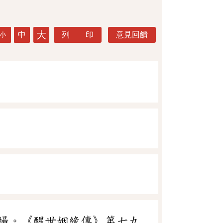
大
中
列 印
意見回饋
小
場。《醒世姻緣傳》第七九