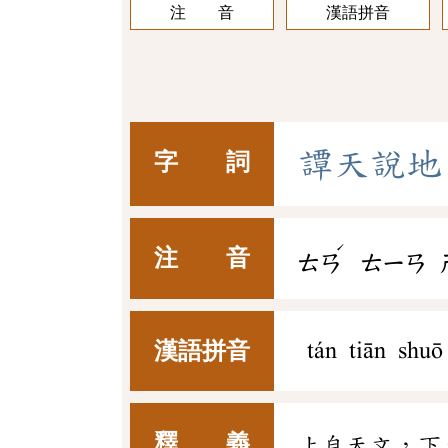
注 音
漢語拼音
譚
天
說
地
字 詞
ˊ
注 音
ㄊㄢ
ㄊㄧㄢ
漢語拼音
tán tiān shuō
釋 義
上自天文，下