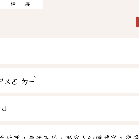
釋 義
ˋ
ㄕㄨㄛ
ㄉㄧ
 dì
至地理，無所不談。形容人知識豐富，能