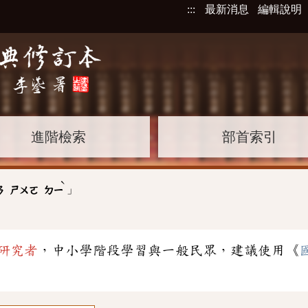
:::
最新消息
編輯說明
進階檢索
部首索引
ˋ
」
ㄢ
ㄕㄨㄛ
ㄉㄧ
研究者
，中小學階段學習與一般民眾，建議使用《