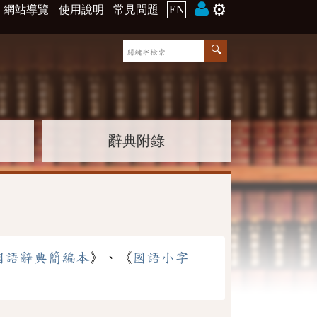
⚙️
網站導覽
使用說明
常見問題
EN
辭典附錄
國語辭典簡編本
》、《
國語小字