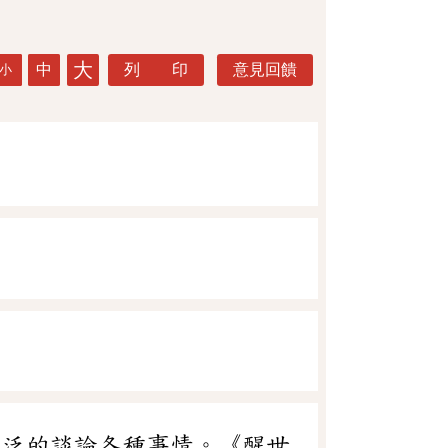
大
中
列 印
意見回饋
小
廣泛的談論各種事情。《醒世