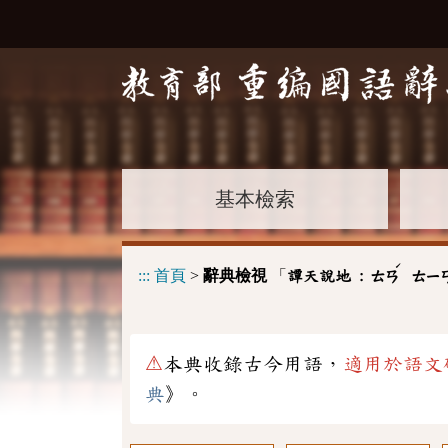
基本檢索
ˊ
:::
首頁
>
辭典檢視
「
譚天說地 :
ㄊㄢ
ㄊㄧ
⚠
本典收錄古今用語，
適用於語文
典
》。