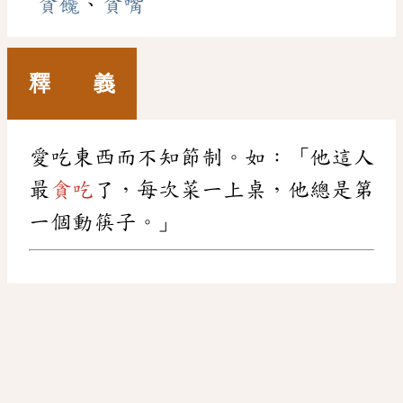
貪饞
、
貪嘴
釋 義
愛吃東西而不知節制。如：「他這人
最
貪吃
了，每次菜一上桌，他總是第
一個動筷子。」