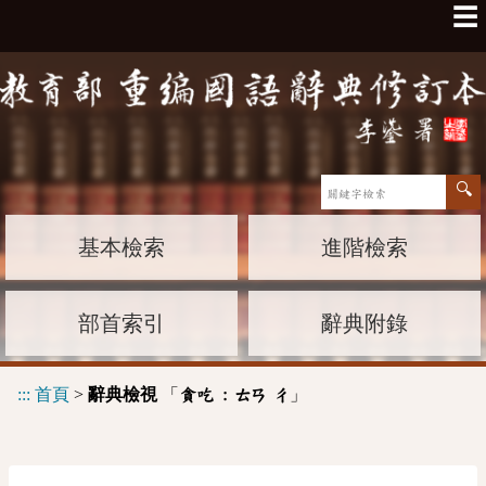
☰
基本檢索
進階檢索
部首索引
辭典附錄
:::
首頁
>
辭典檢視
「
」
貪吃 :
ㄊㄢ
ㄔ