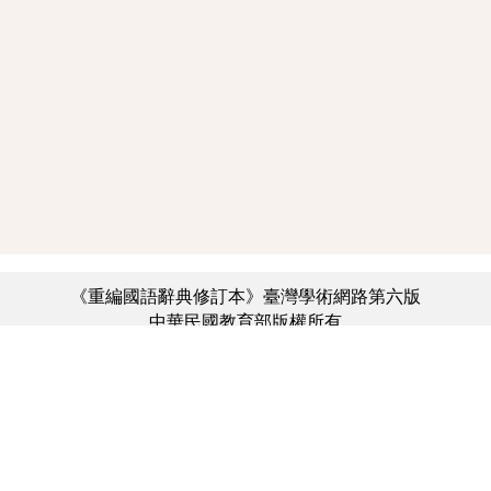
《重編國語辭典修訂本》臺灣學術網路第六版
中華民國教育部版權所有
:::
個資法及隱私聲明
|
辭典公眾授權網
|
意見交流
|
網網相連
三峽總院區地址：新北市三峽區三樹路2號、