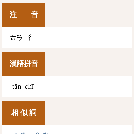
注 音
ㄊㄢ
ㄔ
漢語拼音
tān chī
相 似 詞