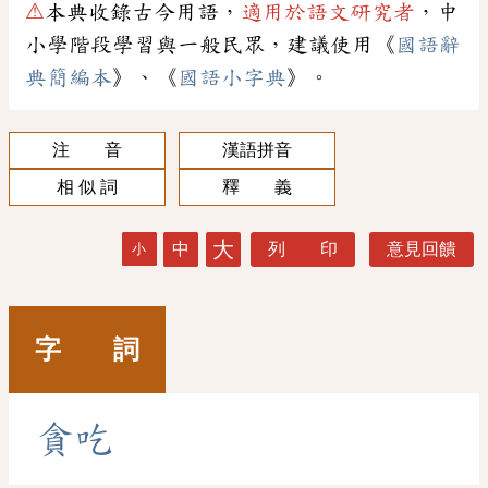
⚠
本典收錄古今用語，
適用於語文研究者
，中
小學階段學習與一般民眾，建議使用《
國語辭
典簡編本
》、《
國語小字典
》。
注 音
漢語拼音
相 似 詞
釋 義
大
中
列 印
意見回饋
小
字 詞
貪
吃