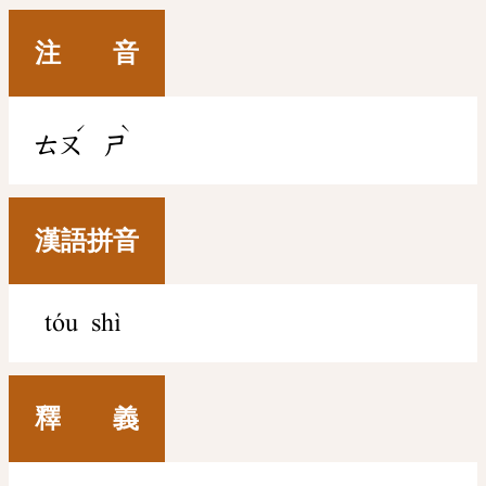
注 音
ˊ
ˋ
ㄊㄡ
ㄕ
漢語拼音
tóu shì
釋 義