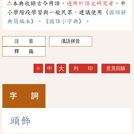
⚠
本典收錄古今用語，
適用於語文研究者
，中
小學階段學習與一般民眾，建議使用《
國語辭
典簡編本
》、《
國語小字典
》。
注 音
漢語拼音
釋 義
大
中
列 印
意見回饋
小
字 詞
頭
飾