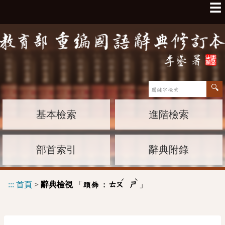
☰
基本檢索
進階檢索
部首索引
辭典附錄
ˊ
ˋ
:::
首頁
>
辭典檢視
「
」
頭飾 :
ㄊㄡ
ㄕ