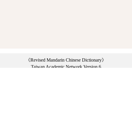
《Revised Mandarin Chinese Dictionary》
Taiwan Academic Network Version 6
©2021 Ministry of Education, R.O.C. All rights reserved.
︿
:::
Privacy statement
|
Dictionary network
|
Opinion exchange
|
Network Links
Headquarters: No. 2, Sanshu Rd., Sanxia Dist., New Taipei City 23703, Taiwan
(R.O.C.)、