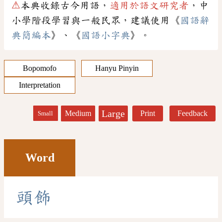
⚠
本典收錄古今用語，
適用於語文研究者
，中
小學階段學習與一般民眾，建議使用《
國語辭
典簡編本
》、《
國語小字典
》。
Bopomofo
Hanyu Pinyin
Interpretation
Large
Medium
Print
Feedback
Small
Word
頭
飾