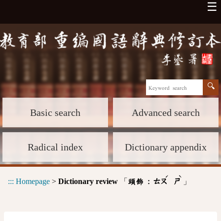
☰
Basic search
Advanced search
Radical index
Dictionary appendix
ˊ
ˋ
:::
Homepage
>
Dictionary review
「
」
頭飾 :
ㄊㄡ
ㄕ