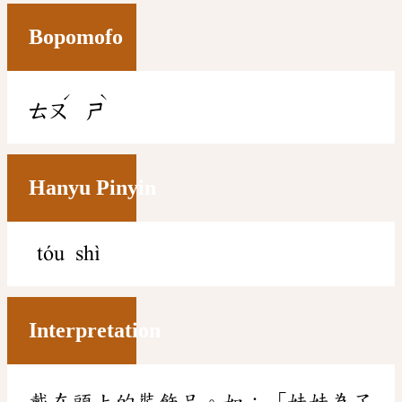
Bopomofo
ˊ
ˋ
ㄊㄡ
ㄕ
Hanyu Pinyin
tóu shì
Interpretation
戴在頭上的裝飾品。如：「妹妹為了