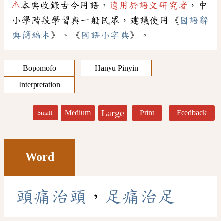
⚠
本典收錄古今用語，
適用於語文研究者
，中
小學階段學習與一般民眾，建議使用《
國語辭
典簡編本
》、《
國語小字典
》。
Bopomofo
Hanyu Pinyin
Interpretation
Large
Medium
Print
Feedback
Small
Word
頭
痛
治
頭
，
足
痛
治
足