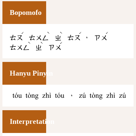
Bopomofo
ˊ
ˋ
ˋ
ˊ
ˊ
，
ㄊㄡ
ㄊㄨㄥ
ㄓ
ㄊㄡ
ㄗㄨ
ˋ
ˋ
ˊ
ㄊㄨㄥ
ㄓ
ㄗㄨ
Hanyu Pinyin
tóu tòng zhì tóu ， zú tòng zhì zú
Interpretation