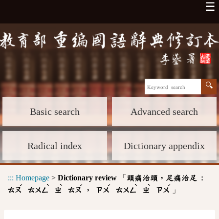
☰
Basic search
Advanced search
Radical index
Dictionary appendix
:::
Homepage
>
Dictionary review
「
頭痛治頭，足痛治足 :
ˊ
ˋ
ˋ
ˊ
ˊ
ˋ
ˋ
ˊ
」
，
ㄊㄡ
ㄊㄨㄥ
ㄓ
ㄊㄡ
ㄗㄨ
ㄊㄨㄥ
ㄓ
ㄗㄨ