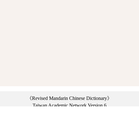
《Revised Mandarin Chinese Dictionary》
Taiwan Academic Network Version 6
©2021 Ministry of Education, R.O.C. All rights reserved.