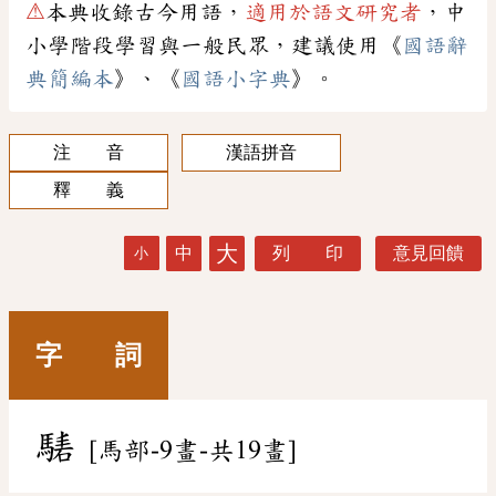
⚠
本典收錄古今用語，
適用於語文研究者
，中
小學階段學習與一般民眾，建議使用《
國語辭
典簡編本
》、《
國語小字典
》。
注 音
漢語拼音
釋 義
大
中
列 印
意見回饋
小
字 詞
騞
[馬部-9畫-共19畫]