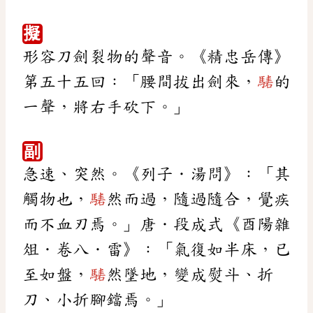
擬
形容刀劍裂物的聲音。《精忠岳傳》
第五十五回：「腰間拔出劍來，
騞
的
一聲，將右手砍下。」
副
急速、突然。《列子．湯問》：「其
觸物也，
騞
然而過，隨過隨合，覺疾
而不血刃焉。」唐．段成式《酉陽雜
俎．卷八．雷》：「氣復如半床，已
至如盤，
騞
然墜地，變成熨斗、折
刀、小折腳鐺焉。」