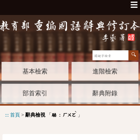
☰
基本檢索
進階檢索
部首索引
辭典附錄
ˋ
:::
首頁
>
辭典檢視
「
」
騞 :
ㄏㄨㄛ