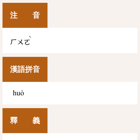
注 音
ˋ
ㄏㄨㄛ
漢語拼音
huò
釋 義