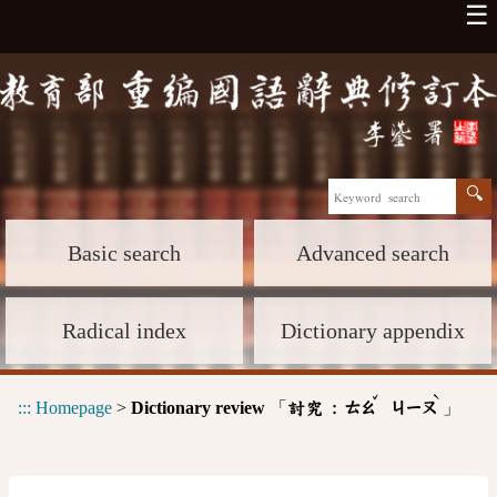
☰
Basic search
Advanced search
Radical index
Dictionary appendix
ˇ
ˋ
:::
Homepage
>
Dictionary review
「
」
討究 :
ㄊㄠ
ㄐㄧㄡ