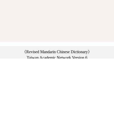
《Revised Mandarin Chinese Dictionary》
Taiwan Academic Network Version 6
©2021 Ministry of Education, R.O.C. All rights reserved.
︿
:::
Privacy statement
|
Dictionary network
|
Opinion exchange
|
Network Links
Headquarters: No. 2, Sanshu Rd., Sanxia Dist., New Taipei City 23703, Taiwan
(R.O.C.)、