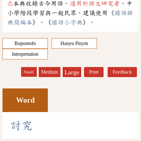
⚠
本典收錄古今用語，
適用於語文研究者
，中
小學階段學習與一般民眾，建議使用《
國語辭
典簡編本
》、《
國語小字典
》。
Bopomofo
Hanyu Pinyin
Interpretation
Large
Medium
Print
Feedback
Small
Word
討
究