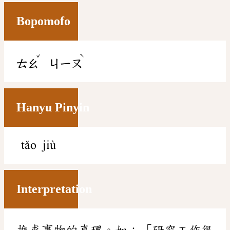
Bopomofo
ˇ
ˋ
ㄊㄠ
ㄐㄧㄡ
Hanyu Pinyin
tǎo jiù
Interpretation
推求事物的真理。如：「研究工作很