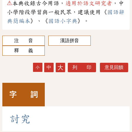
⚠
本典收錄古今用語，
適用於語文研究者
，中
小學階段學習與一般民眾，建議使用《
國語辭
典簡編本
》、《
國語小字典
》。
注 音
漢語拼音
釋 義
大
中
列 印
意見回饋
小
字 詞
討
究