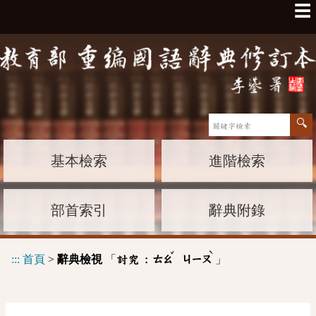
☰
基本檢索
進階檢索
部首索引
辭典附錄
ˇ
ˋ
:::
首頁
>
辭典檢視
「
」
討究 :
ㄊㄠ
ㄐㄧㄡ