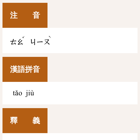
注 音
ˇ
ˋ
ㄊㄠ
ㄐㄧㄡ
漢語拼音
tǎo jiù
釋 義