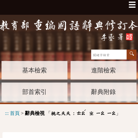
☰
基本檢索
進階檢索
部首索引
辭典附錄
ˊ
:::
首頁
>
辭典檢視
「
」
桃之夭夭 :
ㄊㄠ
ㄓ
ㄧㄠ
ㄧㄠ