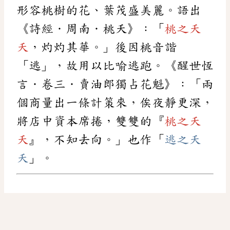
形容桃樹的花、葉茂盛美麗。語出
《詩經．周南．桃夭》：「
桃之夭
夭
，灼灼其華。」後因桃音諧
「逃」，故用以比喻逃跑。《醒世恆
言．卷三．賣油郎獨占花魁》：「兩
個商量出一條計策來，俟夜靜更深，
將店中資本席捲，雙雙的『
桃之夭
夭
』，不知去向。」也作「
逃之夭
夭
」。