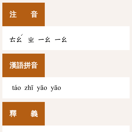
注 音
ˊ
ㄊㄠ
ㄓ
ㄧㄠ
ㄧㄠ
漢語拼音
táo zhī yāo yāo
釋 義