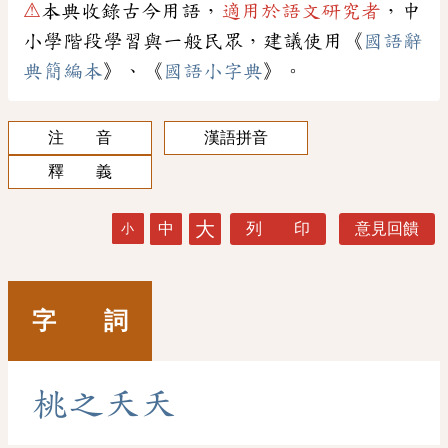
⚠
本典收錄古今用語，
適用於語文研究者
，中
小學階段學習與一般民眾，建議使用《
國語辭
典簡編本
》、《
國語小字典
》。
注 音
漢語拼音
釋 義
大
中
列 印
意見回饋
小
字 詞
桃
之
夭
夭