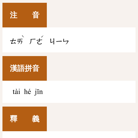
注 音
ˋ
ˊ
ㄊㄞ
ㄏㄜ
ㄐㄧㄣ
漢語拼音
tài hé jīn
釋 義