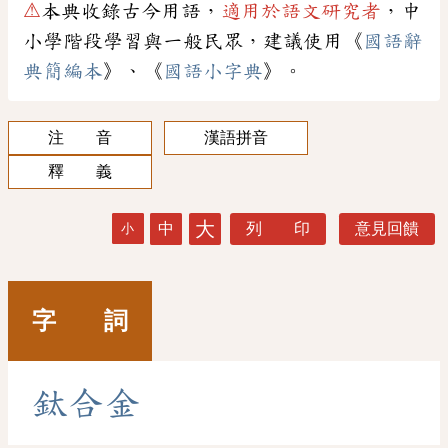
⚠
本典收錄古今用語，
適用於語文研究者
，中
小學階段學習與一般民眾，建議使用《
國語辭
典簡編本
》、《
國語小字典
》。
注 音
漢語拼音
釋 義
大
中
列 印
意見回饋
小
字 詞
鈦
合
金