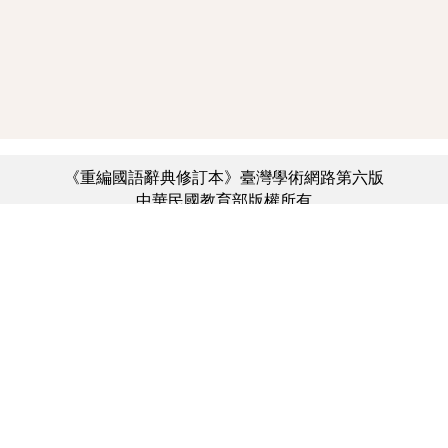
《重編國語辭典修訂本》臺灣學術網路第六版
中華民國教育部版權所有
:::
個資法及隱私聲明
|
辭典公眾授權網
|
意見交流
|
網網相連
三峽總院區地址：新北市三峽區三樹路2號、
︿
臺北院區地址：臺北市大安區和平東路一段179號、
臺中院區地址：臺中市豐原區師範街67號
電話總機：(02)7740-7890、
傳真：(02)7740-7064、
TANet VoIP：9009-7890
線上人數: 2882