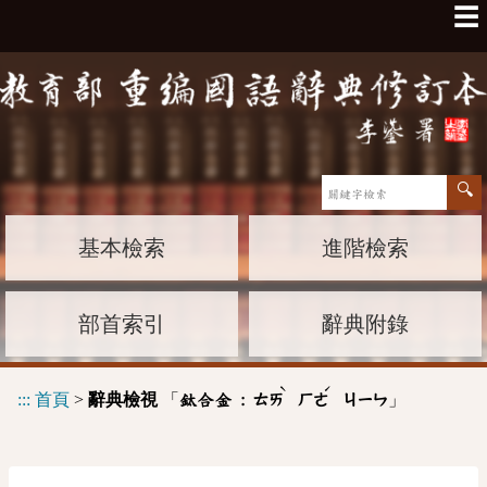
☰
基本檢索
進階檢索
部首索引
辭典附錄
ˋ
ˊ
:::
首頁
>
辭典檢視
「
」
鈦合金 :
ㄊㄞ
ㄏㄜ
ㄐㄧㄣ