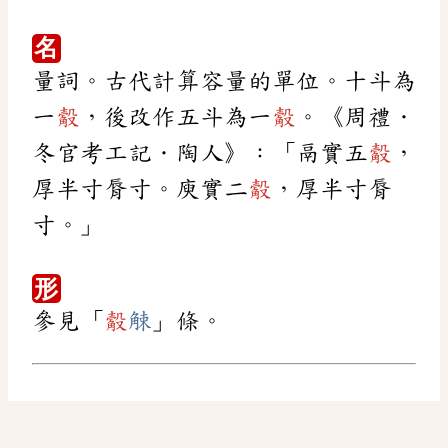
名
量詞。古代計算容量的單位。十斗為
一
觳
，後改作五斗為一
觳
。《周禮．
冬官考工記．陶人》：「鬲實五
觳
，
厚半寸脣寸。庾實二
觳
，厚半寸脣
寸。」
形
參見「
觳
觫
」條。