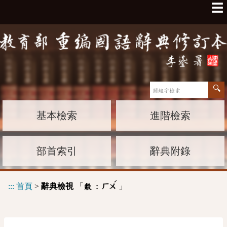
☰
基本檢索
進階檢索
部首索引
辭典附錄
ˊ
:::
首頁
>
辭典檢視
「
」
觳 :
ㄏㄨ