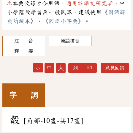
⚠
本典收錄古今用語，
適用於語文研究者
，中
小學階段學習與一般民眾，建議使用《
國語辭
典簡編本
》、《
國語小字典
》。
注 音
漢語拼音
釋 義
大
中
列 印
意見回饋
小
字 詞
觳
[角部-10畫-共17畫]