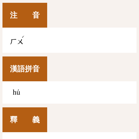
注 音
ˊ
ㄏㄨ
漢語拼音
hú
釋 義