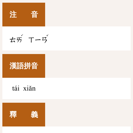
注 音
ˊ
ˇ
ㄊㄞ
ㄒㄧㄢ
漢語拼音
tái xiǎn
釋 義