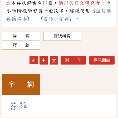
⚠
本典收錄古今用語，
適用於語文研究者
，中
小學階段學習與一般民眾，建議使用《
國語辭
典簡編本
》、《
國語小字典
》。
注 音
漢語拼音
釋 義
大
中
列 印
意見回饋
小
字 詞
苔
蘚