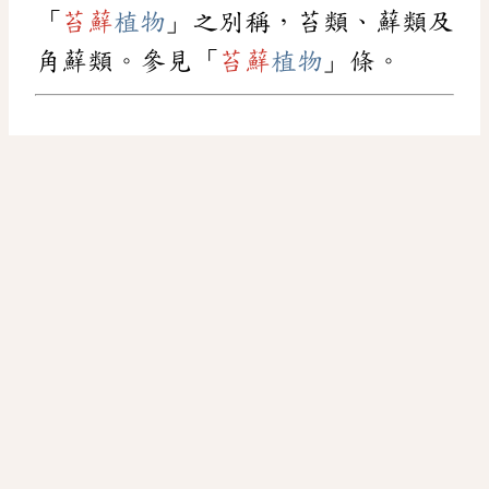
「
苔蘚
植物
」之別稱，苔類、蘚類及
角蘚類。參見「
苔蘚
植物
」條。