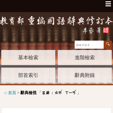
☰
基本檢索
進階檢索
部首索引
辭典附錄
ˊ
ˇ
:::
首頁
>
辭典檢視
「
」
苔蘚 :
ㄊㄞ
ㄒㄧㄢ