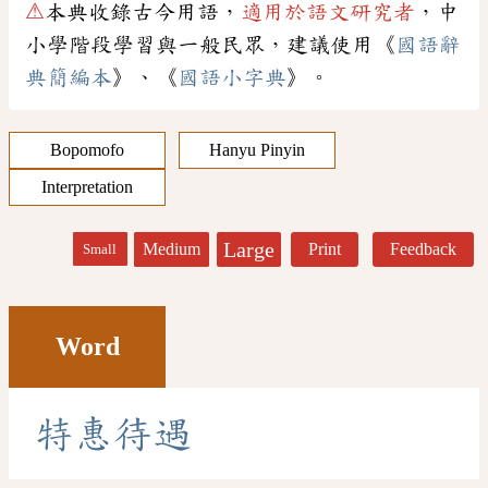
⚠
本典收錄古今用語，
適用於語文研究者
，中
小學階段學習與一般民眾，建議使用《
國語辭
典簡編本
》、《
國語小字典
》。
Bopomofo
Hanyu Pinyin
Interpretation
Large
Medium
Print
Feedback
Small
Word
特
惠
待
遇