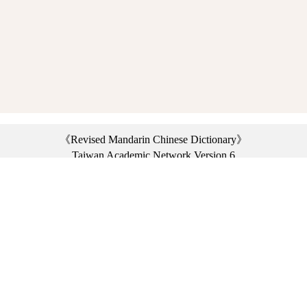
《Revised Mandarin Chinese Dictionary》
Taiwan Academic Network Version 6
©2021 Ministry of Education, R.O.C. All rights reserved.
︿
:::
Privacy statement
|
Dictionary network
|
Opinion exchange
|
Network Links
Headquarters: No. 2, Sanshu Rd., Sanxia Dist., New Taipei City 23703, Taiwan
(R.O.C.)、