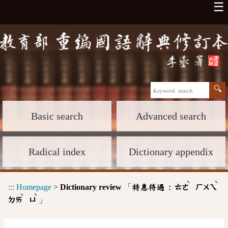
☰
Basic search
Advanced search
Radical index
Dictionary appendix
ˋ
ˋ
:::
Homepage
>
Dictionary review
「
特惠待遇 :
ㄊㄜ
ㄏㄨㄟ
ˋ
ˋ
」
ㄉㄞ
ㄩ