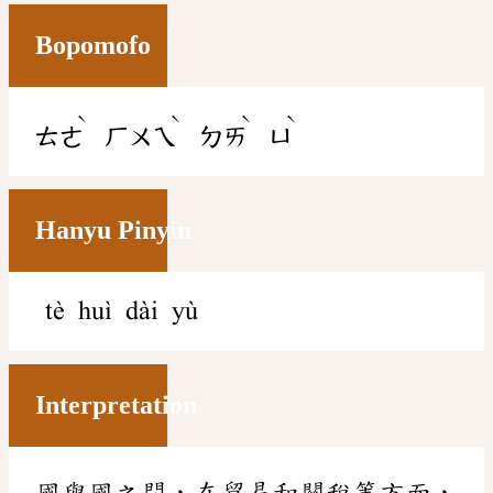
Bopomofo
ˋ
ˋ
ˋ
ˋ
ㄊㄜ
ㄏㄨㄟ
ㄉㄞ
ㄩ
Hanyu Pinyin
tè huì dài yù
Interpretation
國與國之間，在貿易和關稅等方面，