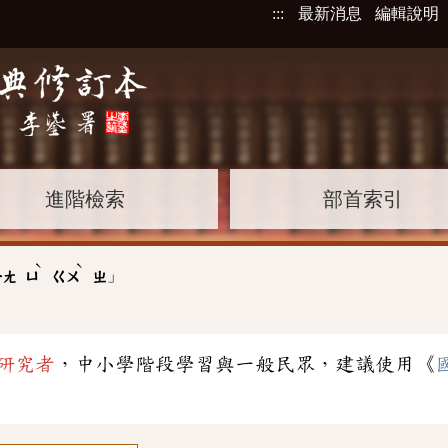
:::
最新消息
編輯說明
進階檢索
部首索引
ˋ
ˋ
」
ㄧㄤ
ㄩ
ㄍㄨ
ㄓ
研究者
，中小學階段學習與一般民眾，建議使用《