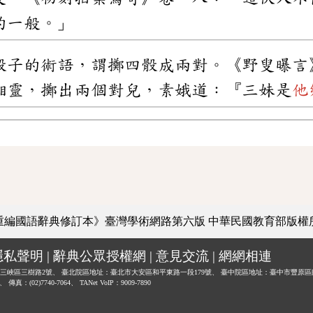
的一般。」
骰子的術語，謂擲四骰成兩對。《野叟曝言
湘靈，擲出兩個對兒，素娥道：『三妹是
他
重編國語辭典修訂本》臺灣學術網路第六版
中華民國教育部版權
隱私聲明
|
辭典公眾授權網
|
意見交流
|
網網相連
三峽區三樹路2號、
臺北院區地址：臺北市大安區和平東路一段179號、
臺中院區地址：臺中市豐原區
0、
傳真：(02)7740-7064、
TANet VoIP：9009-7890