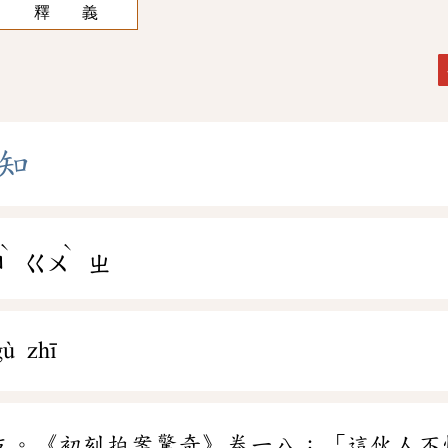
釋 義
知
ˋ
ˋ
ㄩ
ㄍㄨ
ㄓ
gù zhī
友。《初刻拍案驚奇》卷一八：「這伙人不