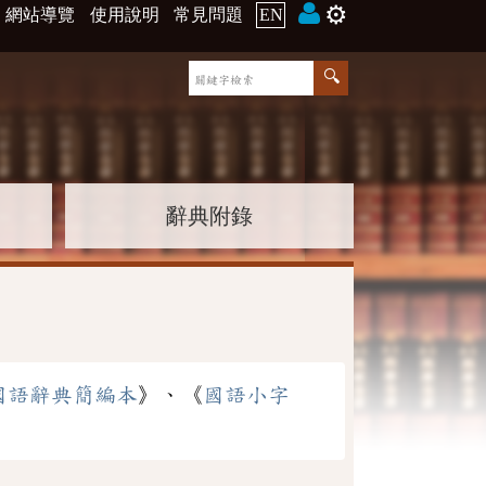
⚙️
網站導覽
使用說明
常見問題
EN
辭典附錄
國語辭典簡編本
》、《
國語小字