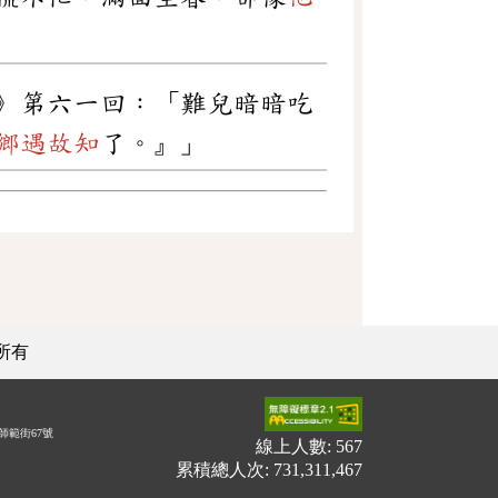
》第六一回：「難兒暗暗吃
鄉遇故知
了。』」
所有
師範街67號
線上人數: 567
累積總人次: 731,311,467