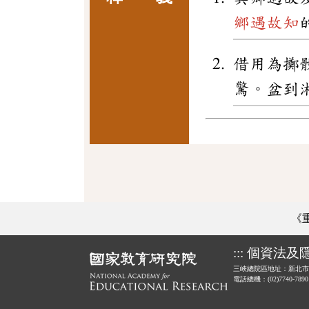
鄉遇故知
借用為擲
驚。盆到
《
:::
個資法及
三峽總院區地址：新北市
電話總機：(02)7740-789