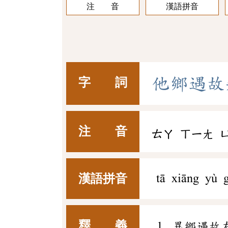
注 音
漢語拼音
他
鄉
遇
故
字 詞
注 音
ㄊㄚ
ㄒㄧㄤ
漢語拼音
tā xiāng yù 
釋 義
異鄉遇故