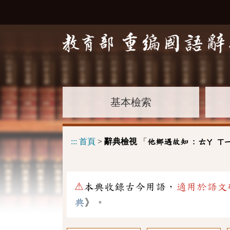
基本檢索
:::
首頁
>
辭典檢視
「
他鄉遇故知 :
ㄊㄚ
ㄒ
⚠
本典收錄古今用語，
適用於語文
典
》。