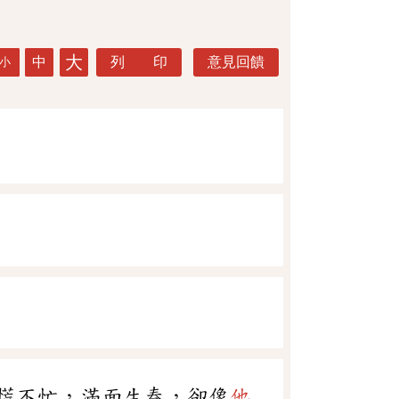
大
中
列 印
意見回饋
小
慌不忙，滿面生春，卻像
他