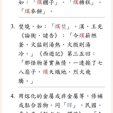
如：「
熯
糰子」、「
熯
糖糕」、
「
熯
麥餅」。
焚燒。如：「
熯
焚
」。漢．王充
《論衡．譴告》：「今
熯
薪燃
釜，火猛則湯熱，火微則湯
冷。」《西遊記》第三五回：
「那怪物著實無情，一連搧了七
八扇子，
熯
天熾地，烈火飛
騰。」
用熔化的金屬或非金屬等，修補
或黏合器物。同「
焊
」。民國．