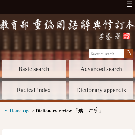
☰
Basic search
Advanced search
Radical index
Dictionary appendix
ˋ
:::
Homepage
>
Dictionary review
「
」
熯 :
ㄏㄢ