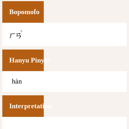
Bopomofo
ˋ
ㄏㄢ
Hanyu Pinyin
hàn
Interpretation