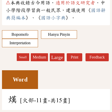
⚠
本典收錄古今用語，
適用於語文研究者
，中
小學階段學習與一般民眾，建議使用《
國語辭
典簡編本
》、《
國語小字典
》。
Bopomofo
Hanyu Pinyin
Interpretation
Large
Medium
Print
Feedback
Small
Word
熯
[火部-11畫-共15畫]