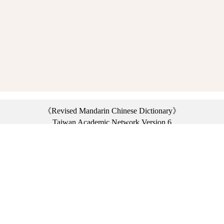
《Revised Mandarin Chinese Dictionary》
Taiwan Academic Network Version 6
©2021 Ministry of Education, R.O.C. All rights reserved.
︿
:::
Privacy statement
|
Dictionary network
|
Opinion exchange
|
Network Links
Headquarters: No. 2, Sanshu Rd., Sanxia Dist., New Taipei City 23703, Taiwan