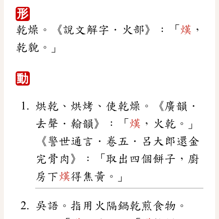
形
乾燥。《說文解字．火部》：「
熯
，
乾貌。」
動
烘乾、烘烤、使乾燥。《廣韻．
去聲．翰韻》：「
熯
，火乾。」
《警世通言．卷五．呂大郎還金
完骨肉》：「取出四個餅子，廚
房下
熯
得焦黃。」
吳語。指用火隔鍋乾煎食物。