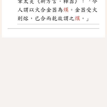
章太炎《新方言．釋器》：「今
人謂以火合金器為
熯
。金器受火
則熔，已合而乾故謂之
熯
。」