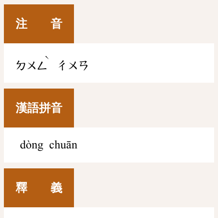
注 音
ˋ
ㄉㄨㄥ
ㄔㄨㄢ
漢語拼音
dòng chuān
釋 義