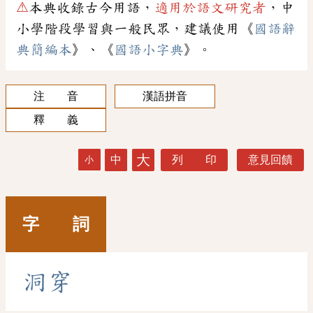
⚠
本典收錄古今用語，
適用於語文研究者
，中
小學階段學習與一般民眾，建議使用《
國語辭
典簡編本
》、《
國語小字典
》。
注 音
漢語拼音
釋 義
大
中
列 印
意見回饋
小
字 詞
洞
穿