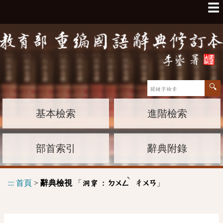
☰
基本檢索
進階檢索
部首索引
辭典附錄
ˋ
:::
首頁
>
辭典檢視
「
」
洞穿 :
ㄉㄨㄥ
ㄔㄨㄢ