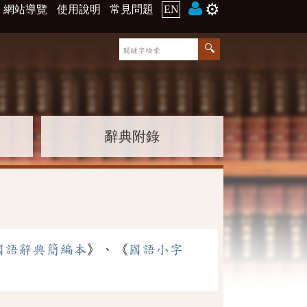
⚙️
網站導覽
使用說明
常見問題
EN
辭典附錄
國語辭典簡編本
》、《
國語小字