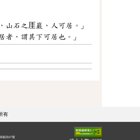
，山石之厓巖，人可居。」
居者，謂其下可居也。」
所有
師範街67號