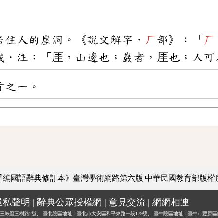
居住人的崖洞。《說文解字．
厂
部》：「
厂
裁．注：「厓，山邊也；巖者，厓也；人可
首之一。
重編國語辭典修訂本》臺灣學術網路第六版
中華民國教育部版權
隱私聲明
|
辭典公眾授權網
|
意見交流
|
網網相連
三峽區三樹路2號、
臺北院區地址：臺北市大安區和平東路一段179號、
臺中院區地址：臺中市豐原區