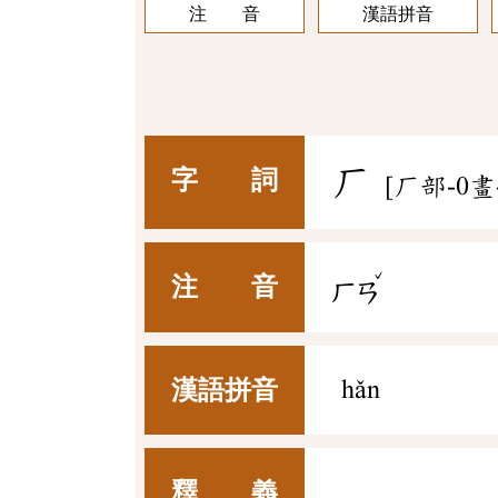
注 音
漢語拼音
厂
字 詞
[厂部-0畫
ˇ
注 音
ㄏㄢ
漢語拼音
hǎn
釋 義