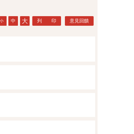
大
中
列 印
意見回饋
小