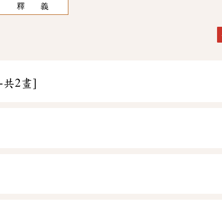
釋 義
-共2畫]