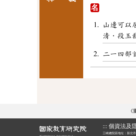
名
山邊可以
清．段玉
二一四部
《
:::
個資法及
三峽總院區地址：新北市