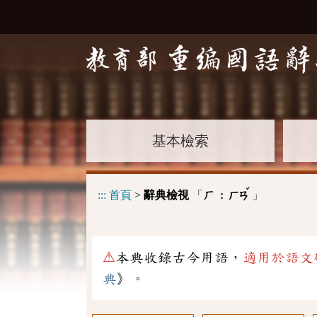
基本檢索
ˇ
:::
首頁
>
辭典檢視
「
」
厂 :
ㄏㄢ
⚠
本典收錄古今用語，
適用於語文
典
》。