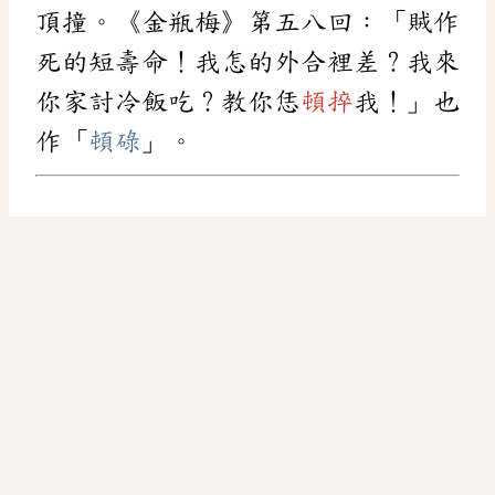
頂撞。《金瓶梅》第五八回：「賊作
死的短壽命！我怎的外合裡差？我來
你家討冷飯吃？教你恁
頓捽
我！」也
作「
頓碌
」。