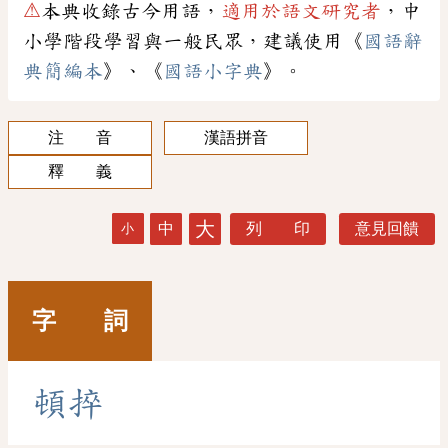
⚠
本典收錄古今用語，
適用於語文研究者
，中
小學階段學習與一般民眾，建議使用《
國語辭
典簡編本
》、《
國語小字典
》。
注 音
漢語拼音
釋 義
大
中
列 印
意見回饋
小
字 詞
頓
捽