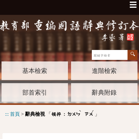
☰
基本檢索
進階檢索
部首索引
辭典附錄
ˋ
ˊ
:::
首頁
>
辭典檢視
「
」
頓捽 :
ㄉㄨㄣ
ㄗㄨ