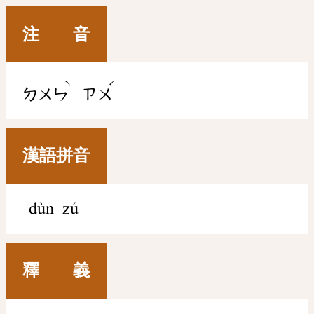
注 音
ˋ
ˊ
ㄉㄨㄣ
ㄗㄨ
漢語拼音
dùn zú
釋 義