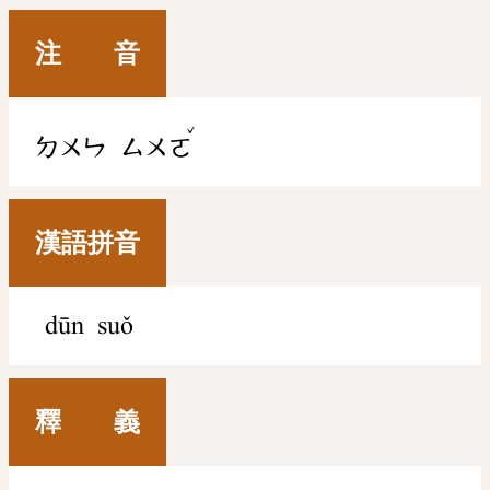
注 音
ˇ
ㄉㄨㄣ
ㄙㄨㄛ
漢語拼音
dūn suǒ
釋 義