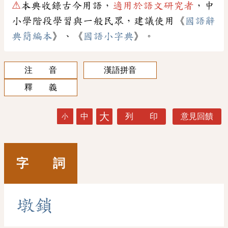
⚠
本典收錄古今用語，
適用於語文研究者
，中
小學階段學習與一般民眾，建議使用《
國語辭
典簡編本
》、《
國語小字典
》。
注 音
漢語拼音
釋 義
大
中
列 印
意見回饋
小
字 詞
墩
鎖