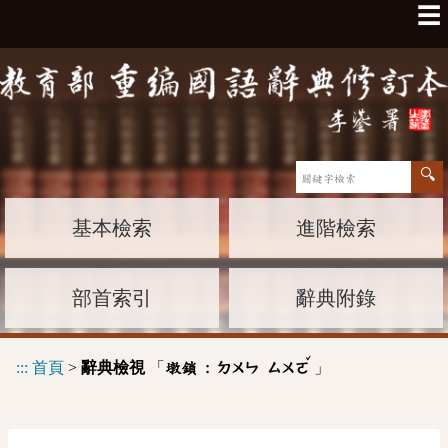
☰
基本檢索
進階檢索
部首索引
辭典附錄
ˇ
:::
首頁
>
辭典檢視
「
」
墩鎖 :
ㄉㄨㄣ
ㄙㄨㄛ