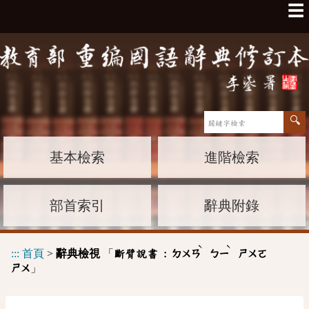
☰
基本檢索
進階檢索
部首索引
辭典附錄
ˋ
ˋ
:::
首頁
>
辭典檢視
「
斷臂說書 :
ㄉㄨㄢ
ㄅㄧ
ㄕㄨㄛ
」
ㄕㄨ