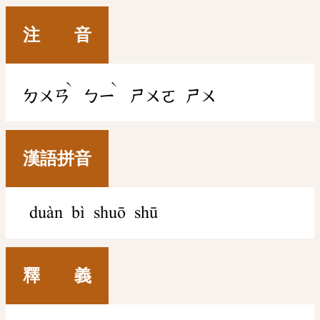
注 音
ˋ
ˋ
ㄉㄨㄢ
ㄅㄧ
ㄕㄨㄛ
ㄕㄨ
漢語拼音
duàn bì shuō shū
釋 義