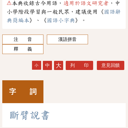
⚠
本典收錄古今用語，
適用於語文研究者
，中
小學階段學習與一般民眾，建議使用《
國語辭
典簡編本
》、《
國語小字典
》。
注 音
漢語拼音
釋 義
大
中
列 印
意見回饋
小
字 詞
斷
臂
說
書