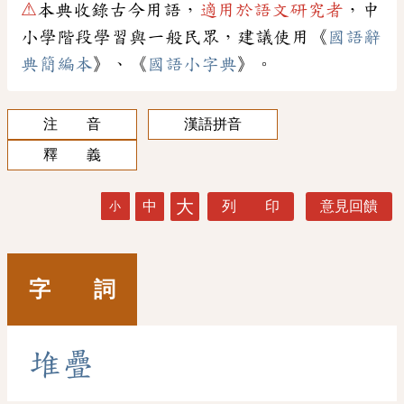
⚠
本典收錄古今用語，
適用於語文研究者
，中
小學階段學習與一般民眾，建議使用《
國語辭
典簡編本
》、《
國語小字典
》。
注 音
漢語拼音
釋 義
大
中
列 印
意見回饋
小
字 詞
堆
疊