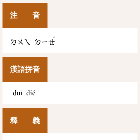
注 音
ˊ
ㄉㄨㄟ
ㄉㄧㄝ
漢語拼音
duī dié
釋 義