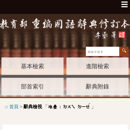
☰
基本檢索
進階檢索
部首索引
辭典附錄
ˊ
:::
首頁
>
辭典檢視
「
」
堆疊 :
ㄉㄨㄟ
ㄉㄧㄝ