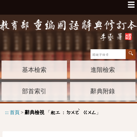
☰
基本檢索
進階檢索
部首索引
辭典附錄
ˋ
:::
首頁
>
辭典檢視
「
」
舵工 :
ㄉㄨㄛ
ㄍㄨㄥ