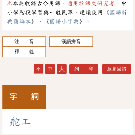
⚠
本典收錄古今用語，
適用於語文研究者
，中
小學階段學習與一般民眾，建議使用《
國語辭
典簡編本
》、《
國語小字典
》。
注 音
漢語拼音
釋 義
大
中
列 印
意見回饋
小
字 詞
舵
工