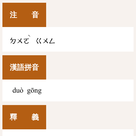
注 音
ˋ
ㄉㄨㄛ
ㄍㄨㄥ
漢語拼音
duò gōng
釋 義